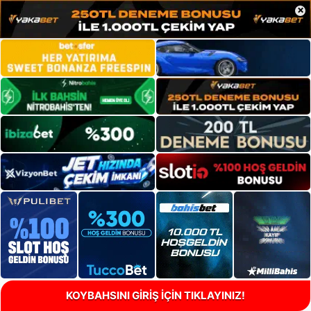
×
KOYBAHSINI GİRİŞ İÇİN TIKLAYINIZ!