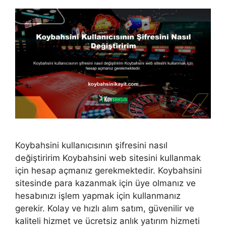
Koybahsini kullanıcısının şifresini nasıl
değiştiririm Koybahsini web sitesini kullanmak
için hesap açmanız gerekmektedir. Koybahsini
sitesinde para kazanmak için üye olmanız ve
hesabınızı işlem yapmak için kullanmanız
gerekir. Kolay ve hızlı alım satım, güvenilir ve
kaliteli hizmet ve ücretsiz anlık yatırım hizmeti