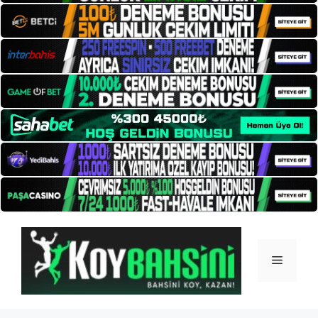
İçeriğe
atla
Menü