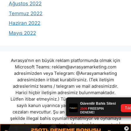
Ağustos 2022
Temmuz 2022
Haziran 2022
Mayıs 2022
Avrasya'nın en büyük reklam platformunda olmak için
Microsoft Teams:
reklam@avrasyamarketing.com
adresimizden veya Telegram: @Avrasyamarketing
adresimizden irtibat kurabilirsiniz. (Tek iletişim
adreslerimiz teams / telegram ve mail adresimizdir.
Harici hiçbir iletişim adresimiz bulunmamaktadır.
Lütfen itibar etmeyiniz.) Türkiye yasalarına göre 7258
sayılı kanun uyarınca yasa dışı bahis oynamanın
cezaları mevcuttur. Şu an bulunduğunuz site hiç bir
şekilde illegal bahis oyunları oynatmıyor ve oynamaya
aracı olmuyordur.
megabahis
|
freybet
|
topscorebet
|
×