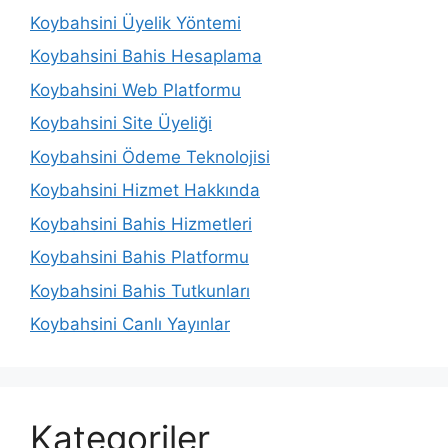
Koybahsini Üyelik Yöntemi
Koybahsini Bahis Hesaplama
Koybahsini Web Platformu
Koybahsini Site Üyeliği
Koybahsini Ödeme Teknolojisi
Koybahsini Hizmet Hakkında
Koybahsini Bahis Hizmetleri
Koybahsini Bahis Platformu
Koybahsini Bahis Tutkunları
Koybahsini Canlı Yayınlar
Kategoriler