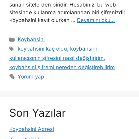
sunan sitelerden biridir. Hesabınızı bu web
sitesinde kullanma adımlarından biri şifrenizdir.
Koybahsini kayıt olurken …
Devamını oku…
Kategoriler
Koybahsini
Etiketler
koybahsini kaç oldu
,
koybahsini
kullanıcısının şifresini nasıl değiştiririm
,
koybahsini şifremi nereden değiştirebilirim
Yorum yap
Son Yazılar
Koybahsini Adresi