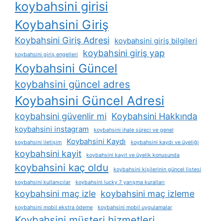
koybahsini girisi
Koybahsini Giriş
Koybahsini Giriş Adresi
koybahsini giriş bilgileri
koybahsini giriş yap
koybahsini giriş engelleri
Koybahsini Güncel
koybahsini güncel adres
Koybahsini Güncel Adresi
koybahsini güvenlir mi
Koybahsini Hakkında
koybahsini instagram
koybahsini i̇hale süreci ve genel
Koybahsini Kaydı
koybahsini i̇letişim
koybahsini kaydı ve üyeliği
koybahsini kayit
koybahsini kayıt ve üyelik konusunda
koybahsini kaç oldu
koybahsini kişilerinin güncel listesi
koybahsini kullanıcılar
koybahsini lucky 7 yarışma kuralları
koybahsini maç izle
koybahsini maç izleme
koybahsini mobil ekstra ödeme
koybahsini mobil uygulamalar
Koybahsini müşteri hizmetleri