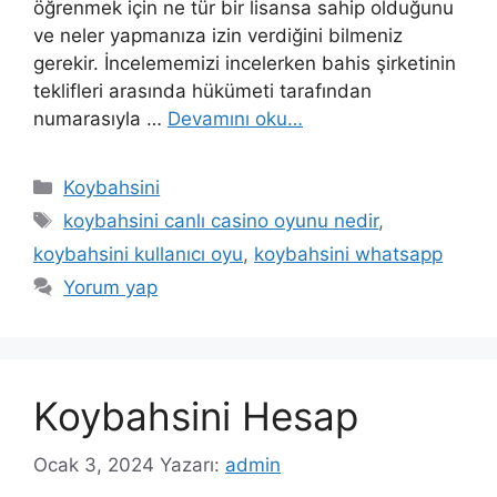
öğrenmek için ne tür bir lisansa sahip olduğunu
ve neler yapmanıza izin verdiğini bilmeniz
gerekir. İncelememizi incelerken bahis şirketinin
teklifleri arasında hükümeti tarafından
numarasıyla …
Devamını oku…
Kategoriler
Koybahsini
Etiketler
koybahsini canlı casino oyunu nedir
,
koybahsini kullanıcı oyu
,
koybahsini whatsapp
Yorum yap
Koybahsini Hesap
Ocak 3, 2024
Yazarı:
admin