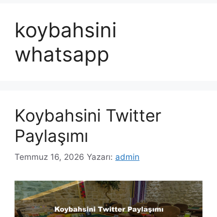
koybahsini
whatsapp
Koybahsini Twitter
Paylaşımı
Temmuz 16, 2026
Yazarı:
admin