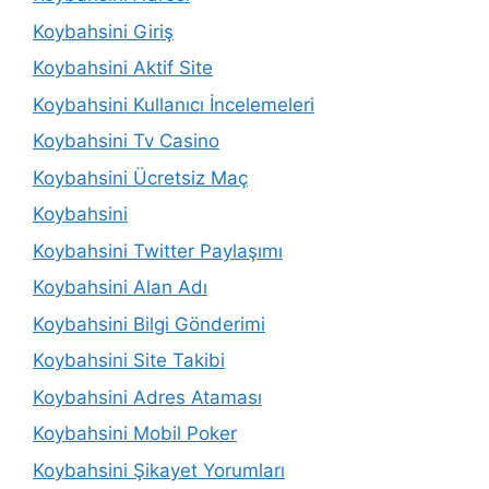
Koybahsini Giriş
Koybahsini Aktif Site
Koybahsini Kullanıcı İncelemeleri
Koybahsini Tv Casino
Koybahsini Ücretsiz Maç
Koybahsini
Koybahsini Twitter Paylaşımı
Koybahsini Alan Adı
Koybahsini Bilgi Gönderimi
Koybahsini Site Takibi
Koybahsini Adres Ataması
Koybahsini Mobil Poker
Koybahsini Şikayet Yorumları