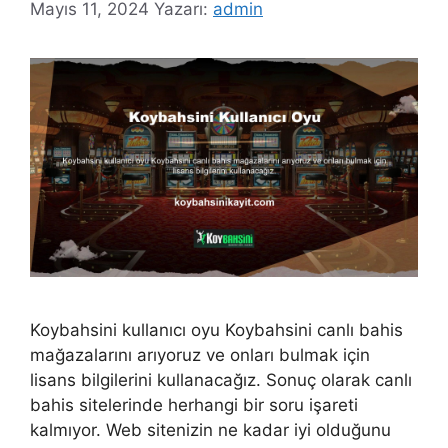
Mayıs 11, 2024
Yazarı:
admin
Koybahsini kullanıcı oyu Koybahsini canlı bahis
mağazalarını arıyoruz ve onları bulmak için
lisans bilgilerini kullanacağız. Sonuç olarak canlı
bahis sitelerinde herhangi bir soru işareti
kalmıyor. Web sitenizin ne kadar iyi olduğunu