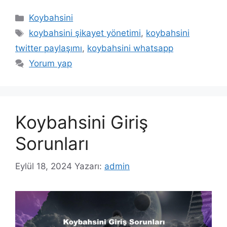
Kategoriler
Koybahsini
Etiketler
koybahsini şikayet yönetimi
,
koybahsini
twitter paylaşımı
,
koybahsini whatsapp
Yorum yap
Koybahsini Giriş
Sorunları
Eylül 18, 2024
Yazarı:
admin