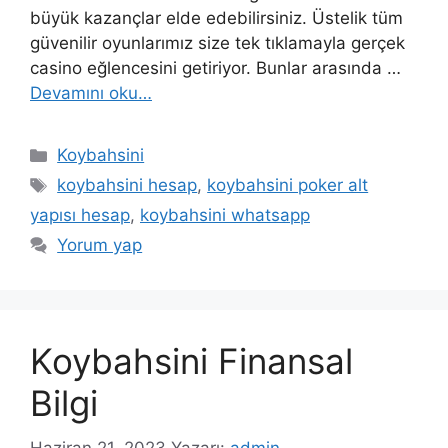
büyük kazançlar elde edebilirsiniz. Üstelik tüm
güvenilir oyunlarımız size tek tıklamayla gerçek
casino eğlencesini getiriyor. Bunlar arasında …
Devamını oku…
Kategoriler
Koybahsini
Etiketler
koybahsini hesap
,
koybahsini poker alt
yapısı hesap
,
koybahsini whatsapp
Yorum yap
Koybahsini Finansal
Bilgi
Haziran 21, 2023
Yazarı:
admin