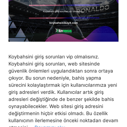
Koybahsini giriş sorunları vip olmalısınız.
Koybahsini giriş sorunları, web sitesinde
güvenlik önlemleri uygulandıktan sonra ortaya
çıkıyor. Bu sorun nedeniyle, bahis yapma
sürecini kolaylaştırmak için kullanıcılarımıza yeni
giriş adresleri verdik. Kullanıcılar artık giriş
adresleri değiştiğinde de benzer şekilde bahis
oynayabilecekler. Web sitesi giriş adresini
değiştirmenin hiçbir etkisi olmadı. Bu özellik
kullanıcının ilerlemesine önceki noktadan devam