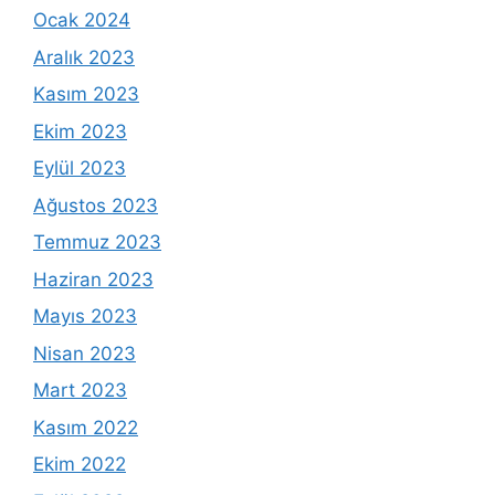
Ocak 2024
Aralık 2023
Kasım 2023
Ekim 2023
Eylül 2023
Ağustos 2023
Temmuz 2023
Haziran 2023
Mayıs 2023
Nisan 2023
Mart 2023
Kasım 2022
Ekim 2022