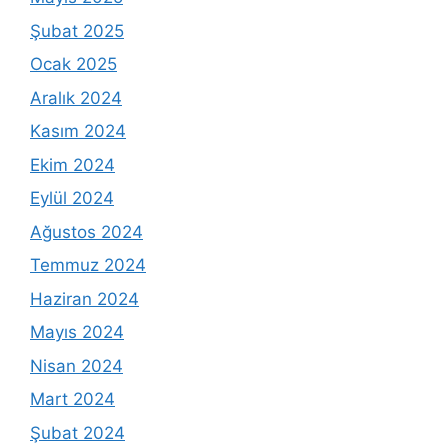
Şubat 2025
Ocak 2025
Aralık 2024
Kasım 2024
Ekim 2024
Eylül 2024
Ağustos 2024
Temmuz 2024
Haziran 2024
Mayıs 2024
Nisan 2024
Mart 2024
Şubat 2024