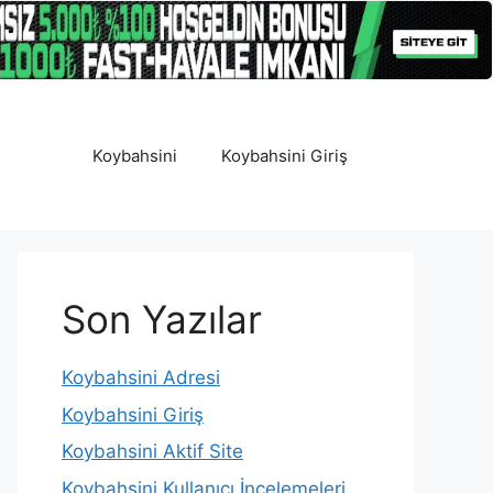
Koybahsini
Koybahsini Giriş
Son Yazılar
Koybahsini Adresi
Koybahsini Giriş
Koybahsini Aktif Site
Koybahsini Kullanıcı İncelemeleri