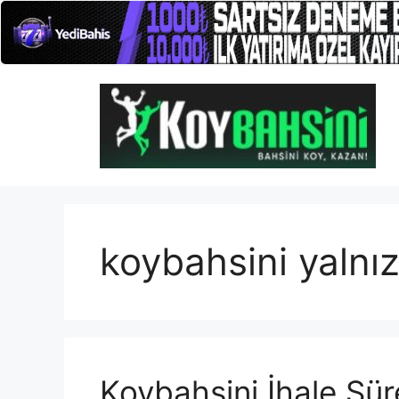
İçeriğe
atla
koybahsini yalnız
Koybahsini İhale Sür