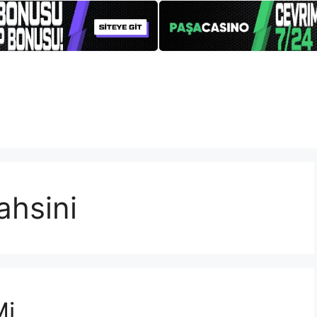
ahsini
Mi