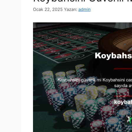
Ocak 22, 2025
Yazarı:
admin