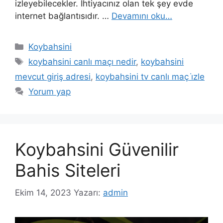
izleyebilecekler. İhtiyacınız olan tek şey evde
internet bağlantısıdır. …
Devamını oku…
Kategoriler
Koybahsini
Etiketler
koybahsini canlı maçı nedir
,
koybahsini
mevcut giriş adresi
,
koybahsini tv canlı maç i̇zle
Yorum yap
Koybahsini Güvenilir
Bahis Siteleri
Ekim 14, 2023
Yazarı:
admin