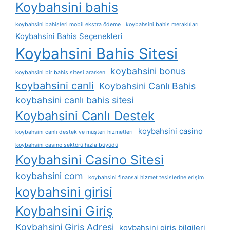
Koybahsini bahis
koybahsini bahisleri mobil ekstra ödeme
koybahsini bahis meraklıları
Koybahsini Bahis Seçenekleri
Koybahsini Bahis Sitesi
koybahsini bonus
koybahsini bir bahis sitesi ararken
koybahsini canli
Koybahsini Canlı Bahis
koybahsini canlı bahis sitesi
Koybahsini Canlı Destek
koybahsini casino
koybahsini canlı destek ve müşteri hizmetleri
koybahsini casino sektörü hızla büyüdü
Koybahsini Casino Sitesi
koybahsini com
koybahsini finansal hizmet tesislerine erişim
koybahsini girisi
Koybahsini Giriş
Koybahsini Giriş Adresi
koybahsini giriş bilgileri