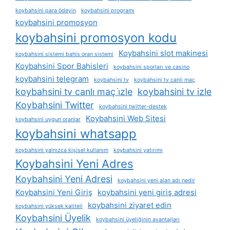
koybahsini para ödeyin
koybahsini programı
koybahsini promosyon
koybahsini promosyon kodu
Koybahsini slot makinesi
koybahsini sistemi bahis oran sistemi
Koybahsini Spor Bahisleri
koybahsini sporları ve casino
koybahsini telegram
koybahsini tv
koybahsini tv canli maç
koybahsini tv canlı maç i̇zle
koybahsini tv izle
Koybahsini Twitter
koybahsini twitter-destek
Koybahsini Web Sitesi
koybahsini uygun oranlar
koybahsini whatsapp
koybahsini yalnızca kişisel kullanım
koybahsini yatırımı
Koybahsini Yeni Adres
Koybahsini Yeni Adresi
koybahsini yeni alan adı nedir
Koybahsini Yeni Giriş
koybahsini yeni giriş adresi
koybahsini ziyaret edin
koybahsini yüksek kaliteli
Koybahsini Üyelik
koybahsini üyeliğinin avantajları