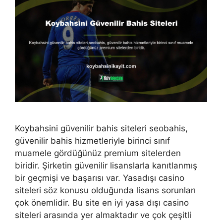
Koybahsini güvenilir bahis siteleri seobahis,
güvenilir bahis hizmetleriyle birinci sınıf
muamele gördüğünüz premium sitelerden
biridir. Şirketin güvenilir lisanslarla kanıtlanmış
bir geçmişi ve başarısı var. Yasadışı casino
siteleri söz konusu olduğunda lisans sorunları
çok önemlidir. Bu site en iyi yasa dışı casino
siteleri arasında yer almaktadır ve çok çeşitli