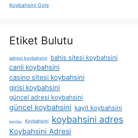
Koybahsini Giriş
Etiket Bulutu
bahis sitesi koybahsini
adresi koybahsini
canli koybahsini
casino sitesi koybahsini
girisi koybahsini
güncel adresi koybahsini
güncel koybahsini
kayit koybahsini
koybahsini adres
Koybahsini
kayıtları
Koybahsini Adresi