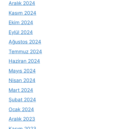
Aralık 2024
Kasım 2024
Ekim 2024
Eylül 2024
Ağustos 2024
Temmuz 2024
Haziran 2024
Mayıs 2024
Nisan 2024
Mart 2024
Şubat 2024
Ocak 2024
Aralık 2023
Kasım 2023