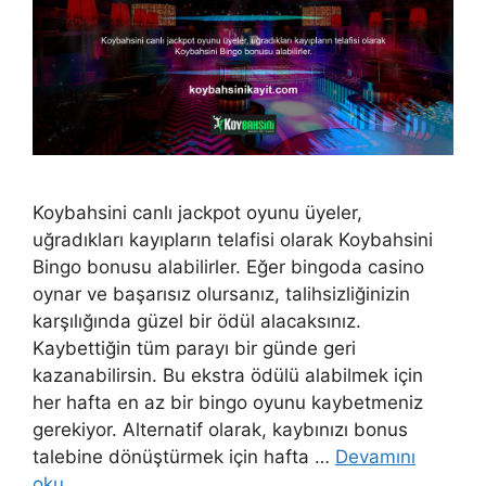
Koybahsini canlı jackpot oyunu üyeler,
uğradıkları kayıpların telafisi olarak Koybahsini
Bingo bonusu alabilirler. Eğer bingoda casino
oynar ve başarısız olursanız, talihsizliğinizin
karşılığında güzel bir ödül alacaksınız.
Kaybettiğin tüm parayı bir günde geri
kazanabilirsin. Bu ekstra ödülü alabilmek için
her hafta en az bir bingo oyunu kaybetmeniz
gerekiyor. Alternatif olarak, kaybınızı bonus
talebine dönüştürmek için hafta …
Devamını
oku…