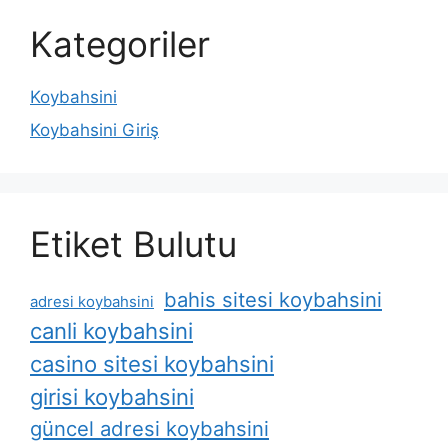
Kategoriler
Koybahsini
Koybahsini Giriş
Etiket Bulutu
bahis sitesi koybahsini
adresi koybahsini
canli koybahsini
casino sitesi koybahsini
girisi koybahsini
güncel adresi koybahsini