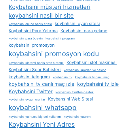
Koybahsini müşteri hizmetleri
koybahsini nasil bir site
koybahsini oyun sitesi
koybahsini online bahis sitesi
Koybahsini Para Yatırma
Koybahsini para çekme
koybahsini para ödeyin
koybahsini programı
koybahsini promosyon
koybahsini promosyon kodu
Koybahsini slot makinesi
koybahsini sistemi bahis oran sistemi
Koybahsini Spor Bahisleri
koybahsini sporları ve casino
koybahsini telegram
koybahsini tv
koybahsini tv canli maç
koybahsini tv canlı maç i̇zle
koybahsini tv izle
Koybahsini Twitter
koybahsini twitter-destek
Koybahsini Web Sitesi
koybahsini uygun oranlar
koybahsini whatsapp
koybahsini yalnızca kişisel kullanım
koybahsini yatırımı
Koybahsini Yeni Adres