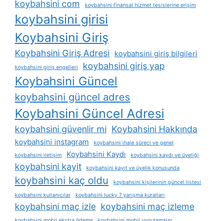
koybahsini com
koybahsini finansal hizmet tesislerine erişim
koybahsini girisi
Koybahsini Giriş
Koybahsini Giriş Adresi
koybahsini giriş bilgileri
koybahsini giriş yap
koybahsini giriş engelleri
Koybahsini Güncel
koybahsini güncel adres
Koybahsini Güncel Adresi
koybahsini güvenlir mi
Koybahsini Hakkında
koybahsini instagram
koybahsini i̇hale süreci ve genel
Koybahsini Kaydı
koybahsini i̇letişim
koybahsini kaydı ve üyeliği
koybahsini kayit
koybahsini kayıt ve üyelik konusunda
koybahsini kaç oldu
koybahsini kişilerinin güncel listesi
koybahsini kullanıcılar
koybahsini lucky 7 yarışma kuralları
koybahsini maç izle
koybahsini maç izleme
koybahsini mobil ekstra ödeme
koybahsini mobil uygulamalar