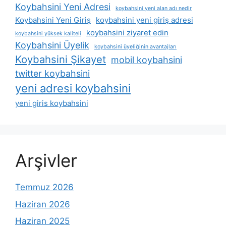
Koybahsini Yeni Adresi
koybahsini yeni alan adı nedir
Koybahsini Yeni Giriş
koybahsini yeni giriş adresi
koybahsini ziyaret edin
koybahsini yüksek kaliteli
Koybahsini Üyelik
koybahsini üyeliğinin avantajları
Koybahsini Şikayet
mobil koybahsini
twitter koybahsini
yeni adresi koybahsini
yeni giris koybahsini
Arşivler
Temmuz 2026
Haziran 2026
Haziran 2025