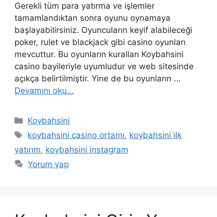
Gerekli tüm para yatırma ve işlemler
tamamlandıktan sonra oyunu oynamaya
başlayabilirsiniz. Oyuncuların keyif alabileceği
poker, rulet ve blackjack gibi casino oyunları
mevcuttur. Bu oyunların kuralları Koybahsini
casino bayileriyle uyumludur ve web sitesinde
açıkça belirtilmiştir. Yine de bu oyunların …
Devamını oku…
Kategoriler
Koybahsini
Etiketler
koybahsini casino ortamı
,
koybahsini i̇lk
yatırım
,
koybahsini instagram
Yorum yap