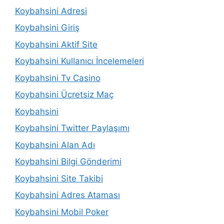
Koybahsini Adresi
Koybahsini Giriş
Koybahsini Aktif Site
Koybahsini Kullanıcı İncelemeleri
Koybahsini Tv Casino
Koybahsini Ücretsiz Maç
Koybahsini
Koybahsini Twitter Paylaşımı
Koybahsini Alan Adı
Koybahsini Bilgi Gönderimi
Koybahsini Site Takibi
Koybahsini Adres Ataması
Koybahsini Mobil Poker