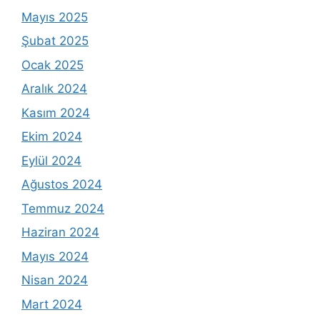
Mayıs 2025
Şubat 2025
Ocak 2025
Aralık 2024
Kasım 2024
Ekim 2024
Eylül 2024
Ağustos 2024
Temmuz 2024
Haziran 2024
Mayıs 2024
Nisan 2024
Mart 2024