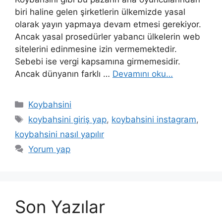
biri haline gelen şirketlerin ülkemizde yasal
olarak yayın yapmaya devam etmesi gerekiyor.
Ancak yasal prosedürler yabancı ülkelerin web
sitelerini edinmesine izin vermemektedir.
Sebebi ise vergi kapsamına girmemesidir.
Ancak dünyanın farklı …
Devamını oku…
Kategoriler
Koybahsini
Etiketler
koybahsini giriş yap
,
koybahsini instagram
,
koybahsini nasıl yapılır
Yorum yap
Son Yazılar