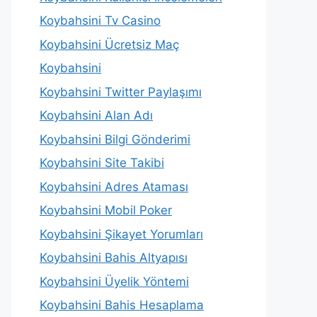
Koybahsini Tv Casino
Koybahsini Ücretsiz Maç
Koybahsini
Koybahsini Twitter Paylaşımı
Koybahsini Alan Adı
Koybahsini Bilgi Gönderimi
Koybahsini Site Takibi
Koybahsini Adres Ataması
Koybahsini Mobil Poker
Koybahsini Şikayet Yorumları
Koybahsini Bahis Altyapısı
Koybahsini Üyelik Yöntemi
Koybahsini Bahis Hesaplama