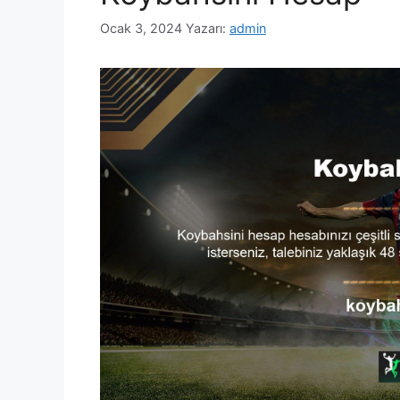
Ocak 3, 2024
Yazarı:
admin