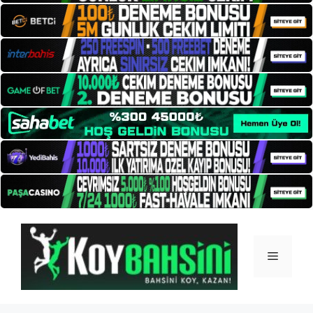
İçeriğe
atla
Menü