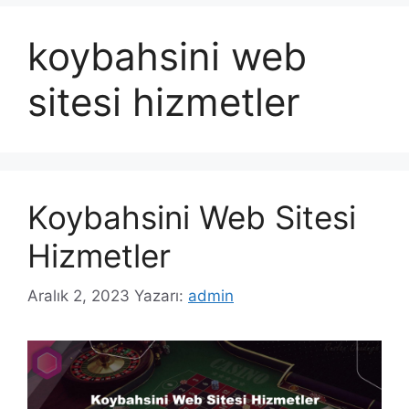
koybahsini web
sitesi hizmetler
Koybahsini Web Sitesi
Hizmetler
Aralık 2, 2023
Yazarı:
admin