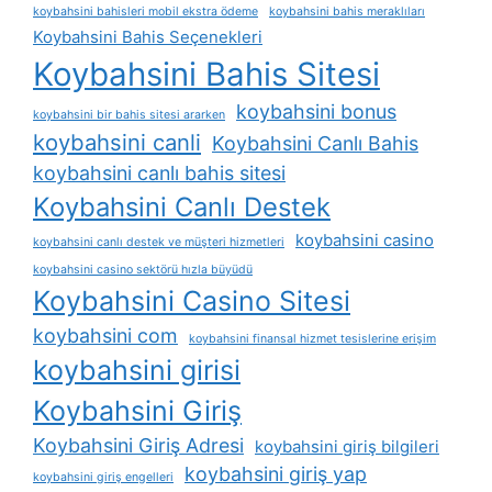
koybahsini bahisleri mobil ekstra ödeme
koybahsini bahis meraklıları
Koybahsini Bahis Seçenekleri
Koybahsini Bahis Sitesi
koybahsini bonus
koybahsini bir bahis sitesi ararken
koybahsini canli
Koybahsini Canlı Bahis
koybahsini canlı bahis sitesi
Koybahsini Canlı Destek
koybahsini casino
koybahsini canlı destek ve müşteri hizmetleri
koybahsini casino sektörü hızla büyüdü
Koybahsini Casino Sitesi
koybahsini com
koybahsini finansal hizmet tesislerine erişim
koybahsini girisi
Koybahsini Giriş
Koybahsini Giriş Adresi
koybahsini giriş bilgileri
koybahsini giriş yap
koybahsini giriş engelleri