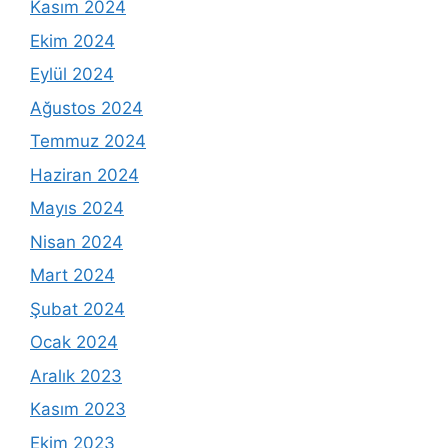
Kasım 2024
Ekim 2024
Eylül 2024
Ağustos 2024
Temmuz 2024
Haziran 2024
Mayıs 2024
Nisan 2024
Mart 2024
Şubat 2024
Ocak 2024
Aralık 2023
Kasım 2023
Ekim 2023