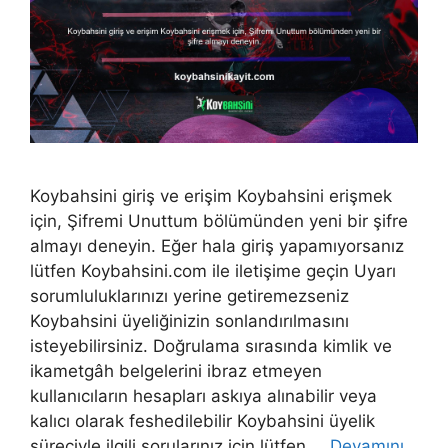
Koybahsini giriş ve erişim Koybahsini erişmek
için, Şifremi Unuttum bölümünden yeni bir şifre
almayı deneyin. Eğer hala giriş yapamıyorsanız
lütfen Koybahsini.com ile iletişime geçin Uyarı
sorumluluklarınızı yerine getiremezseniz
Koybahsini üyeliğinizin sonlandırılmasını
isteyebilirsiniz. Doğrulama sırasında kimlik ve
ikametgâh belgelerini ibraz etmeyen
kullanıcıların hesapları askıya alınabilir veya
kalıcı olarak feshedilebilir Koybahsini üyelik
süreciyle ilgili sorularınız için lütfen …
Devamını