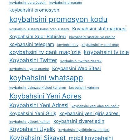
koybahsini para ödeyin
koybahsini programı
koybahsini promosyon
koybahsini promosyon kodu
Koybahsini slot makinesi
koybahsini sistemi bahis oran sistemi
Koybahsini Spor Bahisleri
koybahsini sporları ve casino
koybahsini telegram
koybahsini tv
koybahsini tv canli maç
koybahsini tv canlı maç i̇zle
koybahsini tv izle
Koybahsini Twitter
koybahsini twitter-destek
Koybahsini Web Sitesi
koybahsini uygun oranlar
koybahsini whatsapp
koybahsini yalnızca kişisel kullanım
koybahsini yatırımı
Koybahsini Yeni Adres
Koybahsini Yeni Adresi
koybahsini yeni alan adı nedir
Koybahsini Yeni Giriş
koybahsini yeni giriş adresi
koybahsini ziyaret edin
koybahsini yüksek kaliteli
Koybahsini Üyelik
koybahsini üyeliğinin avantajları
Koybahsini Şikayet
mobil koybahsini