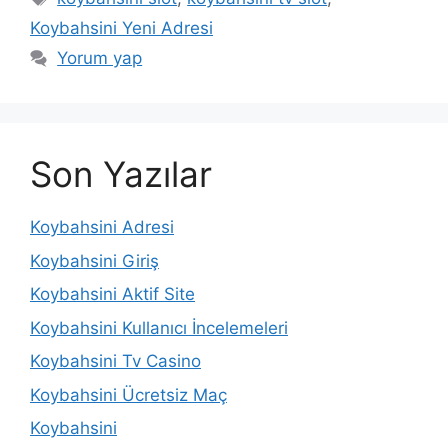
Koybahsini Yeni Adresi
Yorum yap
Son Yazılar
Koybahsini Adresi
Koybahsini Giriş
Koybahsini Aktif Site
Koybahsini Kullanıcı İncelemeleri
Koybahsini Tv Casino
Koybahsini Ücretsiz Maç
Koybahsini