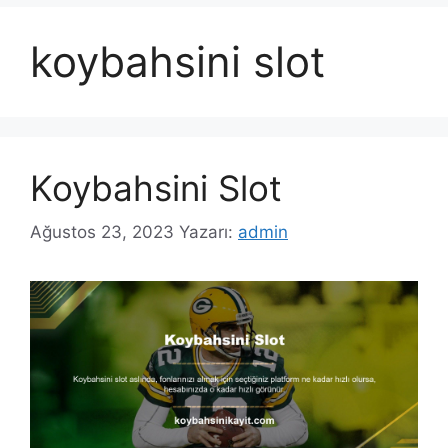
koybahsini slot
Koybahsini Slot
Ağustos 23, 2023
Yazarı:
admin