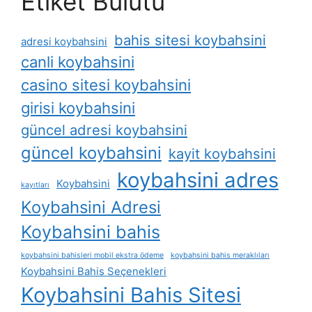
Etiket Bulutu
bahis sitesi koybahsini
adresi koybahsini
canli koybahsini
casino sitesi koybahsini
girisi koybahsini
güncel adresi koybahsini
güncel koybahsini
kayit koybahsini
koybahsini adres
Koybahsini
kayıtları
Koybahsini Adresi
Koybahsini bahis
koybahsini bahisleri mobil ekstra ödeme
koybahsini bahis meraklıları
Koybahsini Bahis Seçenekleri
Koybahsini Bahis Sitesi