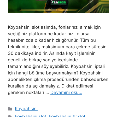
Koybahsini slot aslında, fonlarınızı almak için
seçtiğiniz platform ne kadar hızlı olursa,
hesabınızda o kadar hızlı görünür. Tüm bu
teknik nitelikler, maksimum para çekme süresini
30 dakikaya indirir. Aslında kayıt işleminin
genellikle birkaç saniye içerisinde
tamamlandığını söyleyebiliriz. Koybahsini iptali
için hangi bölüme başvurmalıyım? Koybahsini
abonelikten çıkma prosedüründen bahsederken
kuralları da açıklamalıyız. Dikkat edilmesi
gereken noktaları …
Devamını oku…
Kategoriler
Koybahsini
Etiketler
koybahsini slot
,
koybahsini tv slot
,