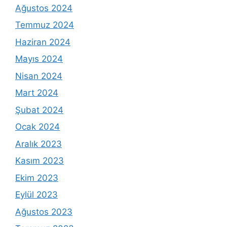
Ağustos 2024
Temmuz 2024
Haziran 2024
Mayıs 2024
Nisan 2024
Mart 2024
Şubat 2024
Ocak 2024
Aralık 2023
Kasım 2023
Ekim 2023
Eylül 2023
Ağustos 2023