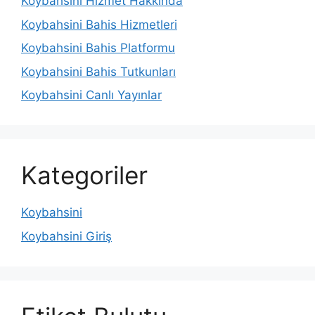
Koybahsini Hizmet Hakkında
Koybahsini Bahis Hizmetleri
Koybahsini Bahis Platformu
Koybahsini Bahis Tutkunları
Koybahsini Canlı Yayınlar
Kategoriler
Koybahsini
Koybahsini Giriş