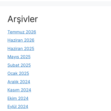
Arşivler
Temmuz 2026
Haziran 2026
Haziran 2025
Mayıs 2025
Şubat 2025
Ocak 2025
Aralık 2024
Kasım 2024
Ekim 2024
Eylül 2024