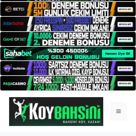
İçeriğe
atla
Menü