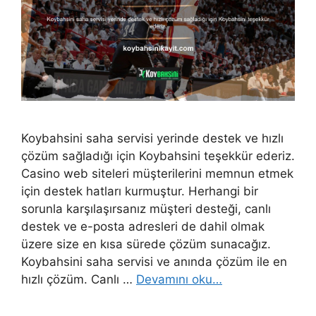
Koybahsini saha servisi yerinde destek ve hızlı
çözüm sağladığı için Koybahsini teşekkür ederiz.
Casino web siteleri müşterilerini memnun etmek
için destek hatları kurmuştur. Herhangi bir
sorunla karşılaşırsanız müşteri desteği, canlı
destek ve e-posta adresleri de dahil olmak
üzere size en kısa sürede çözüm sunacağız.
Koybahsini saha servisi ve anında çözüm ile en
hızlı çözüm. Canlı …
Devamını oku…