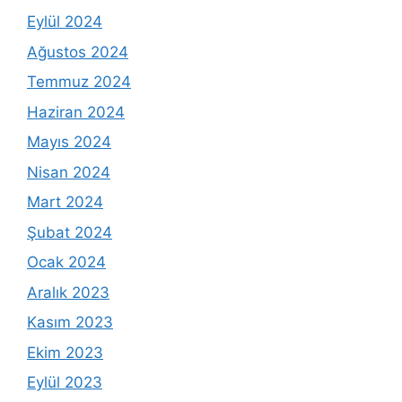
Eylül 2024
Ağustos 2024
Temmuz 2024
Haziran 2024
Mayıs 2024
Nisan 2024
Mart 2024
Şubat 2024
Ocak 2024
Aralık 2023
Kasım 2023
Ekim 2023
Eylül 2023