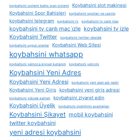
Koybahsini slot makinesi
koybahsini sistemi bahis oran sistemi
Koybahsini Spor Bahisleri
koybahsini sporları ve casino
koybahsini telegram
koybahsini tv
koybahsini tv canli maç
koybahsini tv canlı maç i̇zle
koybahsini tv izle
Koybahsini Twitter
koybahsini twitter-destek
Koybahsini Web Sitesi
koybahsini uygun oranlar
koybahsini whatsapp
koybahsini yalnızca kişisel kullanım
koybahsini yatırımı
Koybahsini Yeni Adres
Koybahsini Yeni Adresi
koybahsini yeni alan adı nedir
Koybahsini Yeni Giriş
koybahsini yeni giriş adresi
koybahsini ziyaret edin
koybahsini yüksek kaliteli
Koybahsini Üyelik
koybahsini üyeliğinin avantajları
Koybahsini Şikayet
mobil koybahsini
twitter koybahsini
yeni adresi koybahsini