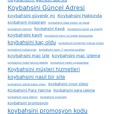
Koybahsini Güncel Adresi
koybahsini güvenlir mi
Koybahsini Hakkında
koybahsini instagram
koybahsini i̇hale süreci ve genel
Koybahsini Kaydı
koybahsini i̇letişim
koybahsini kaydı ve üyeliği
koybahsini kayit
koybahsini kayıt ve üyelik konusunda
koybahsini kaç oldu
koybahsini kişilerinin güncel listesi
koybahsini kullanıcılar
koybahsini lucky 7 yarışma kuralları
koybahsini maç izle
koybahsini maç izleme
koybahsini mobil ekstra ödeme
koybahsini mobil uygulamalar
Koybahsini müşteri hizmetleri
koybahsini nasil bir site
koybahsini oyun sitesi
koybahsini online bahis sitesi
Koybahsini Para Yatırma
Koybahsini para çekme
koybahsini para ödeyin
koybahsini programı
koybahsini promosyon
koybahsini promosyon kodu