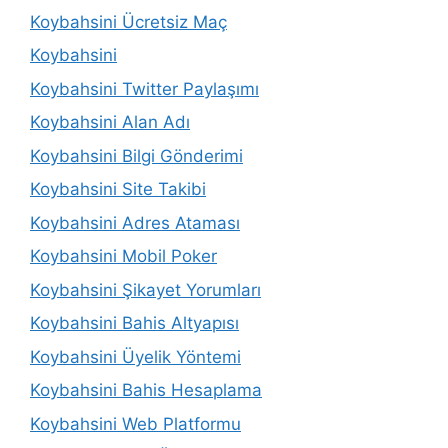
Koybahsini Ücretsiz Maç
Koybahsini
Koybahsini Twitter Paylaşımı
Koybahsini Alan Adı
Koybahsini Bilgi Gönderimi
Koybahsini Site Takibi
Koybahsini Adres Ataması
Koybahsini Mobil Poker
Koybahsini Şikayet Yorumları
Koybahsini Bahis Altyapısı
Koybahsini Üyelik Yöntemi
Koybahsini Bahis Hesaplama
Koybahsini Web Platformu