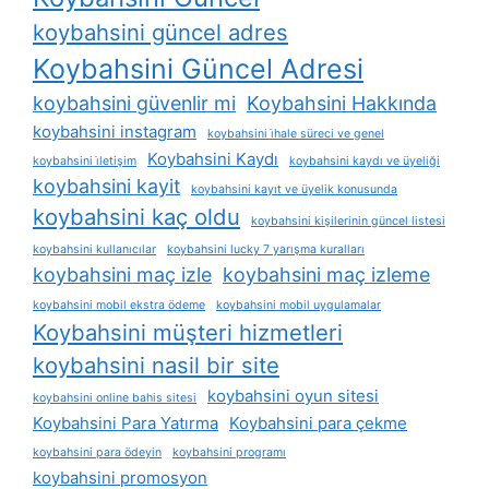
koybahsini güncel adres
Koybahsini Güncel Adresi
koybahsini güvenlir mi
Koybahsini Hakkında
koybahsini instagram
koybahsini i̇hale süreci ve genel
Koybahsini Kaydı
koybahsini i̇letişim
koybahsini kaydı ve üyeliği
koybahsini kayit
koybahsini kayıt ve üyelik konusunda
koybahsini kaç oldu
koybahsini kişilerinin güncel listesi
koybahsini kullanıcılar
koybahsini lucky 7 yarışma kuralları
koybahsini maç izle
koybahsini maç izleme
koybahsini mobil ekstra ödeme
koybahsini mobil uygulamalar
Koybahsini müşteri hizmetleri
koybahsini nasil bir site
koybahsini oyun sitesi
koybahsini online bahis sitesi
Koybahsini Para Yatırma
Koybahsini para çekme
koybahsini para ödeyin
koybahsini programı
koybahsini promosyon