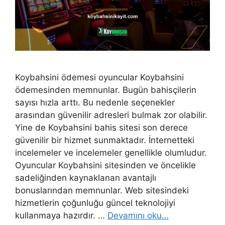
Koybahsini ödemesi oyuncular Koybahsini
ödemesinden memnunlar. Bugün bahisçilerin
sayısı hızla arttı. Bu nedenle seçenekler
arasından güvenilir adresleri bulmak zor olabilir.
Yine de Koybahsini bahis sitesi son derece
güvenilir bir hizmet sunmaktadır. İnternetteki
incelemeler ve incelemeler genellikle olumludur.
Oyuncular Koybahsini sitesinden ve öncelikle
sadeliğinden kaynaklanan avantajlı
bonuslarından memnunlar. Web sitesindeki
hizmetlerin çoğunluğu güncel teknolojiyi
kullanmaya hazırdır. …
Devamını oku…