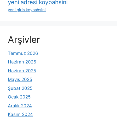
yeni adresi koybahsini
yeni giris koybahsini
Arşivler
Temmuz 2026
Haziran 2026
Haziran 2025
Mayıs 2025
Şubat 2025
Ocak 2025
Aralık 2024
Kasım 2024