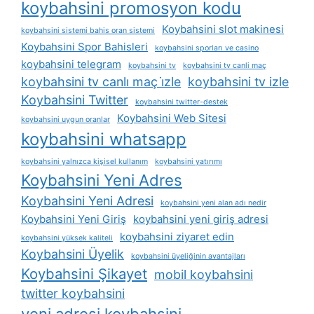
koybahsini promosyon kodu
Koybahsini slot makinesi
koybahsini sistemi bahis oran sistemi
Koybahsini Spor Bahisleri
koybahsini sporları ve casino
koybahsini telegram
koybahsini tv
koybahsini tv canli maç
koybahsini tv canlı maç i̇zle
koybahsini tv izle
Koybahsini Twitter
koybahsini twitter-destek
Koybahsini Web Sitesi
koybahsini uygun oranlar
koybahsini whatsapp
koybahsini yalnızca kişisel kullanım
koybahsini yatırımı
Koybahsini Yeni Adres
Koybahsini Yeni Adresi
koybahsini yeni alan adı nedir
Koybahsini Yeni Giriş
koybahsini yeni giriş adresi
koybahsini ziyaret edin
koybahsini yüksek kaliteli
Koybahsini Üyelik
koybahsini üyeliğinin avantajları
Koybahsini Şikayet
mobil koybahsini
twitter koybahsini
yeni adresi koybahsini