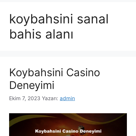
koybahsini sanal
bahis alanı
Koybahsini Casino
Deneyimi
Ekim 7, 2023
Yazarı:
admin