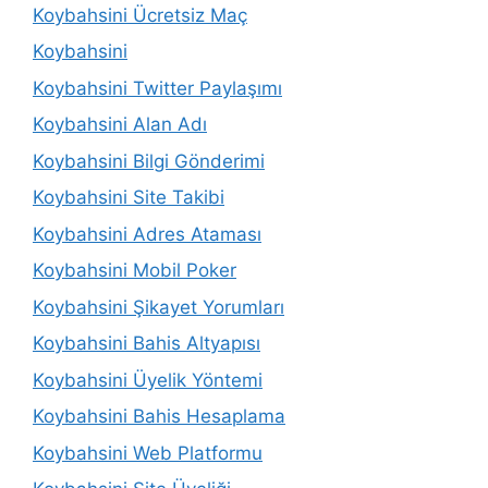
Koybahsini Ücretsiz Maç
Koybahsini
Koybahsini Twitter Paylaşımı
Koybahsini Alan Adı
Koybahsini Bilgi Gönderimi
Koybahsini Site Takibi
Koybahsini Adres Ataması
Koybahsini Mobil Poker
Koybahsini Şikayet Yorumları
Koybahsini Bahis Altyapısı
Koybahsini Üyelik Yöntemi
Koybahsini Bahis Hesaplama
Koybahsini Web Platformu