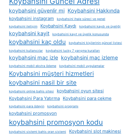
Koybahsini Güncel Adresi
koybahsini güvenlir mi
Koybahsini Hakkında
koybahsini instagram
koybahsini i̇hale süreci ve genel
Koybahsini Kaydı
koybahsini i̇letişim
koybahsini kaydı ve üyeliği
koybahsini kayit
koybahsini kayıt ve üyelik konusunda
koybahsini kaç oldu
koybahsini kişilerinin güncel listesi
koybahsini kullanıcılar
koybahsini lucky 7 yarışma kuralları
koybahsini maç izle
koybahsini maç izleme
koybahsini mobil ekstra ödeme
koybahsini mobil uygulamalar
Koybahsini müşteri hizmetleri
koybahsini nasil bir site
koybahsini oyun sitesi
koybahsini online bahis sitesi
Koybahsini Para Yatırma
Koybahsini para çekme
koybahsini para ödeyin
koybahsini programı
koybahsini promosyon
koybahsini promosyon kodu
Koybahsini slot makinesi
koybahsini sistemi bahis oran sistemi