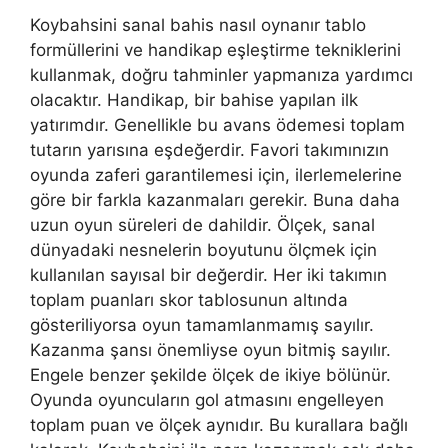
Koybahsini sanal bahis nasıl oynanır tablo
formüllerini ve handikap eşleştirme tekniklerini
kullanmak, doğru tahminler yapmanıza yardımcı
olacaktır. Handikap, bir bahise yapılan ilk
yatırımdır. Genellikle bu avans ödemesi toplam
tutarın yarısına eşdeğerdir. Favori takımınızın
oyunda zaferi garantilemesi için, ilerlemelerine
göre bir farkla kazanmaları gerekir. Buna daha
uzun oyun süreleri de dahildir. Ölçek, sanal
dünyadaki nesnelerin boyutunu ölçmek için
kullanılan sayısal bir değerdir. Her iki takımın
toplam puanları skor tablosunun altında
gösteriliyorsa oyun tamamlanmamış sayılır.
Kazanma şansı önemliyse oyun bitmiş sayılır.
Engele benzer şekilde ölçek de ikiye bölünür.
Oyunda oyuncuların gol atmasını engelleyen
toplam puan ve ölçek aynıdır. Bu kurallara bağlı