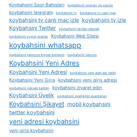
Koybahsini Spor Bahisleri
koybahsini sporları ve casino
koybahsini telegram
koybahsini tv
koybahsini tv canli maç
koybahsini tv canlı maç i̇zle
koybahsini tv izle
Koybahsini Twitter
koybahsini twitter-destek
Koybahsini Web Sitesi
koybahsini uygun oranlar
koybahsini whatsapp
koybahsini yalnızca kişisel kullanım
koybahsini yatırımı
Koybahsini Yeni Adres
Koybahsini Yeni Adresi
koybahsini yeni alan adı nedir
Koybahsini Yeni Giriş
koybahsini yeni giriş adresi
koybahsini ziyaret edin
koybahsini yüksek kaliteli
Koybahsini Üyelik
koybahsini üyeliğinin avantajları
Koybahsini Şikayet
mobil koybahsini
twitter koybahsini
yeni adresi koybahsini
yeni giris koybahsini