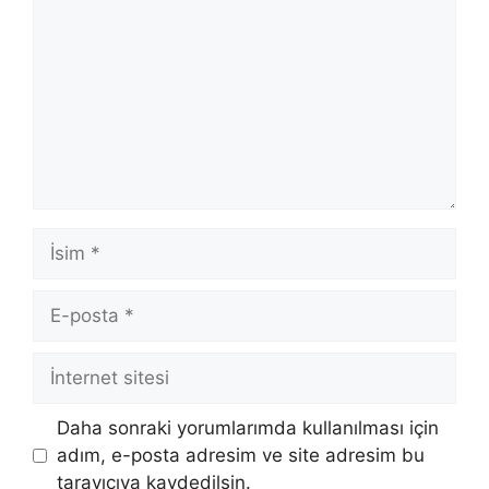
İsim
E-
posta
İnternet
sitesi
Daha sonraki yorumlarımda kullanılması için
adım, e-posta adresim ve site adresim bu
tarayıcıya kaydedilsin.