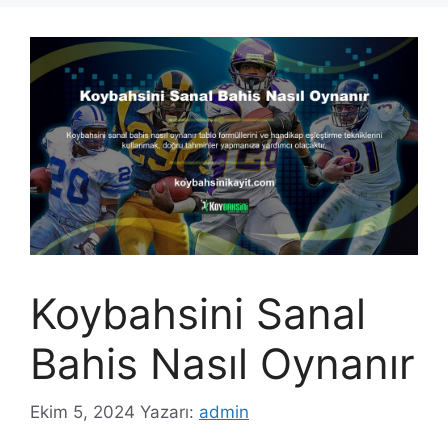
Koybahsini Sanal
Bahis Nasıl Oynanır
Ekim 5, 2024
Yazarı:
admin