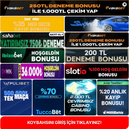
×
KOYBAHSINI GİRİŞ İÇİN TIKLAYINIZ!