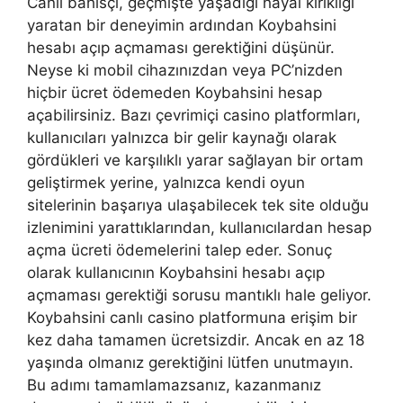
Canlı bahisçi, geçmişte yaşadığı hayal kırıklığı
yaratan bir deneyimin ardından Koybahsini
hesabı açıp açmaması gerektiğini düşünür.
Neyse ki mobil cihazınızdan veya PC’nizden
hiçbir ücret ödemeden Koybahsini hesap
açabilirsiniz. Bazı çevrimiçi casino platformları,
kullanıcıları yalnızca bir gelir kaynağı olarak
gördükleri ve karşılıklı yarar sağlayan bir ortam
geliştirmek yerine, yalnızca kendi oyun
sitelerinin başarıya ulaşabilecek tek site olduğu
izlenimini yarattıklarından, kullanıcılardan hesap
açma ücreti ödemelerini talep eder. Sonuç
olarak kullanıcının Koybahsini hesabı açıp
açmaması gerektiği sorusu mantıklı hale geliyor.
Koybahsini canlı casino platformuna erişim bir
kez daha tamamen ücretsizdir. Ancak en az 18
yaşında olmanız gerektiğini lütfen unutmayın.
Bu adımı tamamlamazsanız, kazanmanız