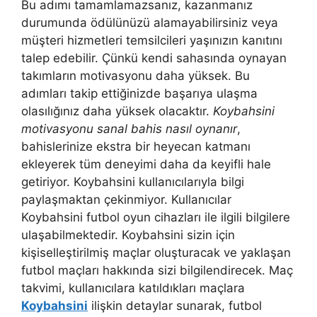
Bu adımı tamamlamazsanız, kazanmanız
durumunda ödülünüzü alamayabilirsiniz veya
müşteri hizmetleri temsilcileri yaşınızın kanıtını
talep edebilir. Çünkü kendi sahasında oynayan
takımların motivasyonu daha yüksek. Bu
adımları takip ettiğinizde başarıya ulaşma
olasılığınız daha yüksek olacaktır.
Koybahsini
motivasyonu sanal bahis nasıl oynanır
,
bahislerinize ekstra bir heyecan katmanı
ekleyerek tüm deneyimi daha da keyifli hale
getiriyor. Koybahsini kullanıcılarıyla bilgi
paylaşmaktan çekinmiyor. Kullanıcılar
Koybahsini futbol oyun cihazları ile ilgili bilgilere
ulaşabilmektedir. Koybahsini sizin için
kişiselleştirilmiş maçlar oluşturacak ve yaklaşan
futbol maçları hakkında sizi bilgilendirecek. Maç
takvimi, kullanıcılara katıldıkları maçlara
Koybahsini
ilişkin detaylar sunarak, futbol