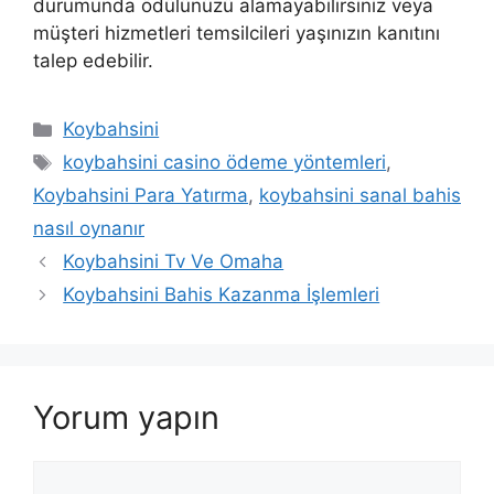
durumunda ödülünüzü alamayabilirsiniz veya
müşteri hizmetleri temsilcileri yaşınızın kanıtını
talep edebilir.
Kategoriler
Koybahsini
Etiketler
koybahsini casino ödeme yöntemleri
,
Koybahsini Para Yatırma
,
koybahsini sanal bahis
nasıl oynanır
Koybahsini Tv Ve Omaha
Koybahsini Bahis Kazanma İşlemleri
Yorum yapın
Yorum