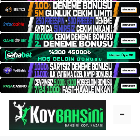
İçeriğe
atla
Menü