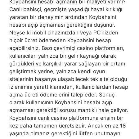
Koybahsini hesabı açmanın bir maliyeti var mı?
Canlı bahisçi, geçmişte yaşadığı hayal kırıklığı
yaratan bir deneyimin ardından Koybahsini
hesabı açıp açmaması gerektiğini düşünür.
Neyse ki mobil cihazınızdan veya PC’nizden
hiçbir ücret ödemeden Koybahsini hesap
açabilirsiniz. Bazı çevrimiçi casino platformları,
kullanıcıları yalnızca bir gelir kaynağı olarak
gördükleri ve karşılıklı yarar sağlayan bir ortam
geliştirmek yerine, yalnızca kendi oyun
sitelerinin başarıya ulaşabilecek tek site olduğu
izlenimini yarattıklarından, kullanıcılardan hesap
açma ücreti ödemelerini talep eder. Sonuç
olarak kullanıcının Koybahsini hesabı açıp
açmaması gerektiği sorusu mantıklı hale geliyor.
Koybahsini canlı casino platformuna erişim bir
kez daha tamamen ücretsizdir. Ancak en az 18
yaşında olmanız gerektiğini lütfen unutmayın.