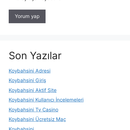
Son Yazılar
Koybahsini Adresi
Koybahsini Giriş
Koybahsini Aktif Site
Koybahsini Kullanıcı İncelemeleri
Koybahsini Tv Casino
Koybahsini Ücretsiz Maç
Koybahsini