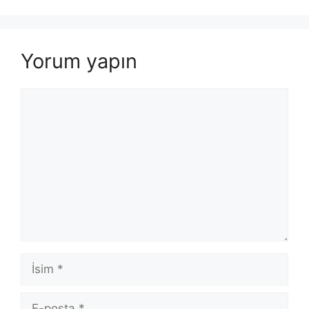
Yorum yapın
Yorum
İsim
E-