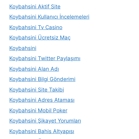
Koybahsini Aktif Site
Koybahsini Kullanıcı İncelemeleri
Koybahsini Tv Casino
Koybahsini Ücretsiz Maç
Koybahsini
Koybahsini Twitter Paylaşımı
Koybahsini Alan Adı
Koybahsini Bilgi Gönderimi
Koybahsini Site Takibi
Koybahsini Adres Ataması
Koybahsini Mobil Poker
Koybahsini Şikayet Yorumları
Koybahsini Bahis Altyapısı