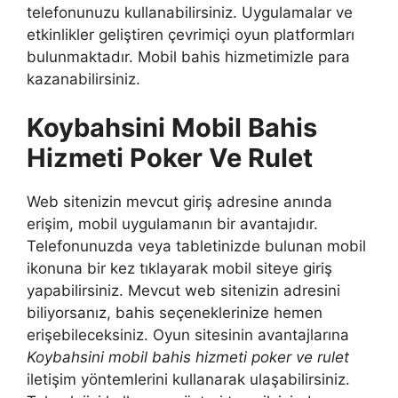
telefonunuzu kullanabilirsiniz. Uygulamalar ve
etkinlikler geliştiren çevrimiçi oyun platformları
bulunmaktadır. Mobil bahis hizmetimizle para
kazanabilirsiniz.
Koybahsini Mobil Bahis
Hizmeti Poker Ve Rulet
Web sitenizin mevcut giriş adresine anında
erişim, mobil uygulamanın bir avantajıdır.
Telefonunuzda veya tabletinizde bulunan mobil
ikonuna bir kez tıklayarak mobil siteye giriş
yapabilirsiniz. Mevcut web sitenizin adresini
biliyorsanız, bahis seçeneklerinize hemen
erişebileceksiniz. Oyun sitesinin avantajlarına
Koybahsini mobil bahis hizmeti poker ve rulet
iletişim yöntemlerini kullanarak ulaşabilirsiniz.