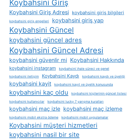
Koybahsini Giriş
Koybahsini Giriş Adresi
koybahsini giriş bilgileri
koybahsini giriş yap
koybahsini giriş engelleri
Koybahsini Güncel
koybahsini güncel adres
Koybahsini Güncel Adresi
koybahsini güvenlir mi
Koybahsini Hakkında
koybahsini instagram
koybahsini i̇hale süreci ve genel
Koybahsini Kaydı
koybahsini i̇letişim
koybahsini kaydı ve üyeliği
koybahsini kayit
koybahsini kayıt ve üyelik konusunda
koybahsini kaç oldu
koybahsini kişilerinin güncel listesi
koybahsini kullanıcılar
koybahsini lucky 7 yarışma kuralları
koybahsini maç izle
koybahsini maç izleme
koybahsini mobil ekstra ödeme
koybahsini mobil uygulamalar
Koybahsini müşteri hizmetleri
koybahsini nasil bir site