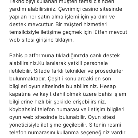
Teknolojiyi kullanan müşteri temsilcisinden
yardım alabilirsiniz. Çevrimiçi casino sitesinde
yapılan her satın alma işlemi için yardım ve
destek mevcuttur. Bir müşteri hizmetleri
temsilcisiyle iletişime geçmek için lütfen mevcut
web sitesi girişine tıklayın.
Bahis platformuna tıkladığınızda canlı destek
alabilirsiniz.Kullanılarak yetkili personele
iletilebilir. Sitede farklı teknikler ve prosedürler
bulunmaktadır. Çeşitli konulardaki en son
bilgileri oyun sitesinde bulabilirsiniz. Hesap
kapatma ve kayıt dahil olmak üzere bahis işlem
bilgilerine hızlı bir şekilde erişebilirsiniz.
Koybahsini telefon numarası ve iletişim bilgileri
oyun web sitesinde bulunabilir. Oyun sitesi
yöneticisiyle iletişime geçilebilir. Sitenin resmî
telefon numarasını kullanma seçeneğiniz vardır.