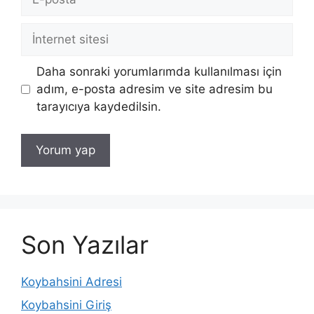
posta
İnternet
sitesi
Daha sonraki yorumlarımda kullanılması için
adım, e-posta adresim ve site adresim bu
tarayıcıya kaydedilsin.
Son Yazılar
Koybahsini Adresi
Koybahsini Giriş