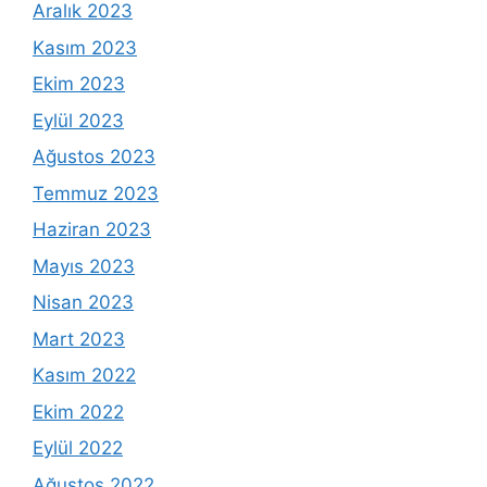
Aralık 2023
Kasım 2023
Ekim 2023
Eylül 2023
Ağustos 2023
Temmuz 2023
Haziran 2023
Mayıs 2023
Nisan 2023
Mart 2023
Kasım 2022
Ekim 2022
Eylül 2022
Ağustos 2022