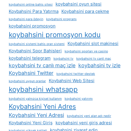
koybahsini oyun sitesi
koybahsini online bahis sitesi
Koybahsini Para Yatırma
Koybahsini para çekme
koybahsini para ödeyin
koybahsini programı
koybahsini promosyon
koybahsini promosyon kodu
Koybahsini slot makinesi
koybahsini sistemi bahis oran sistemi
Koybahsini Spor Bahisleri
koybahsini sporları ve casino
koybahsini telegram
koybahsini tv
koybahsini tv canli maç
koybahsini tv canlı maç i̇zle
koybahsini tv izle
Koybahsini Twitter
koybahsini twitter-destek
Koybahsini Web Sitesi
koybahsini uygun oranlar
koybahsini whatsapp
koybahsini yalnızca kişisel kullanım
koybahsini yatırımı
Koybahsini Yeni Adres
Koybahsini Yeni Adresi
koybahsini yeni alan adı nedir
Koybahsini Yeni Giriş
koybahsini yeni giriş adresi
koybahsini ziyaret edin
koybahsini yüksek kaliteli