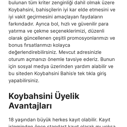
bulunan tüm kriter zenginliği dahil olmak üzere
Koybahsini, bahisçilerin iyi kar elde etmesini ve
iyi vakit geçirmesini amaçlayan faydaların
farkındadır. Ayrıca bol, hızlı ve güvenilir para
yatırma ve çekme seçeneklerimizi, düzenli
olarak güncellenen çeşitli promosyonlarımızı ve
bonus fırsatlarımızı kolayca
değerlendirebilirsiniz. Mevcut adresinizle
oturum açmanızı önemle tavsiye ederiz. Bunun
için sosyal medya üzerinden yardım alabilir ve
bu siteden Koybahsini Bahis’e tek tıkla giriş
yapabilirsiniz.
Koybahsini Üyelik
Avantajları
18 yaşından büyük herkes kayıt olabilir. Kayıt
işleminden önce standart kayıt olarak mı yoksa