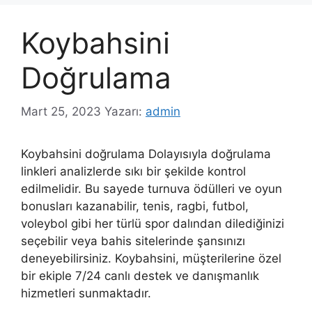
Koybahsini
Doğrulama
Mart 25, 2023
Yazarı:
admin
Koybahsini doğrulama Dolayısıyla doğrulama
linkleri analizlerde sıkı bir şekilde kontrol
edilmelidir. Bu sayede turnuva ödülleri ve oyun
bonusları kazanabilir, tenis, ragbi, futbol, ​​
voleybol gibi her türlü spor dalından dilediğinizi
seçebilir veya bahis sitelerinde şansınızı
deneyebilirsiniz. Koybahsini, müşterilerine özel
bir ekiple 7/24 canlı destek ve danışmanlık
hizmetleri sunmaktadır.