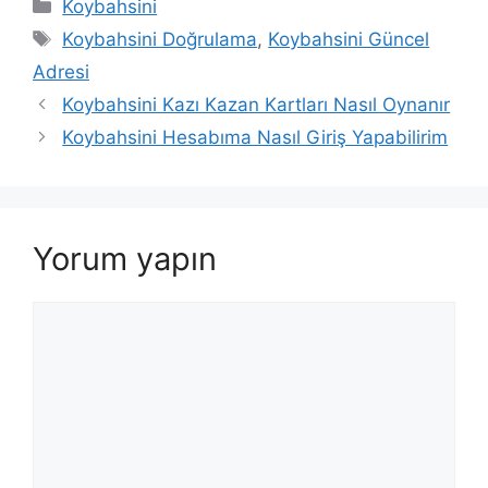
Kategoriler
Koybahsini
Etiketler
Koybahsini Doğrulama
,
Koybahsini Güncel
Adresi
Koybahsini Kazı Kazan Kartları Nasıl Oynanır
Koybahsini Hesabıma Nasıl Giriş Yapabilirim
Yorum yapın
Yorum