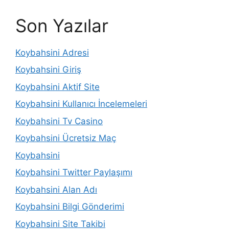
Son Yazılar
Koybahsini Adresi
Koybahsini Giriş
Koybahsini Aktif Site
Koybahsini Kullanıcı İncelemeleri
Koybahsini Tv Casino
Koybahsini Ücretsiz Maç
Koybahsini
Koybahsini Twitter Paylaşımı
Koybahsini Alan Adı
Koybahsini Bilgi Gönderimi
Koybahsini Site Takibi