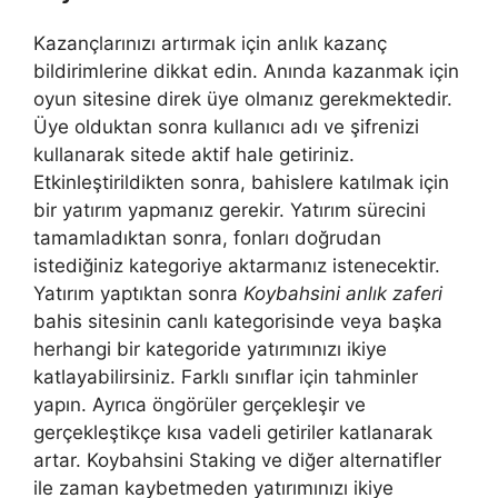
Kazançlarınızı artırmak için anlık kazanç
bildirimlerine dikkat edin. Anında kazanmak için
oyun sitesine direk üye olmanız gerekmektedir.
Üye olduktan sonra kullanıcı adı ve şifrenizi
kullanarak sitede aktif hale getiriniz.
Etkinleştirildikten sonra, bahislere katılmak için
bir yatırım yapmanız gerekir. Yatırım sürecini
tamamladıktan sonra, fonları doğrudan
istediğiniz kategoriye aktarmanız istenecektir.
Yatırım yaptıktan sonra
Koybahsini anlık zaferi
bahis sitesinin canlı kategorisinde veya başka
herhangi bir kategoride yatırımınızı ikiye
katlayabilirsiniz. Farklı sınıflar için tahminler
yapın. Ayrıca öngörüler gerçekleşir ve
gerçekleştikçe kısa vadeli getiriler katlanarak
artar. Koybahsini Staking ve diğer alternatifler
ile zaman kaybetmeden yatırımınızı ikiye