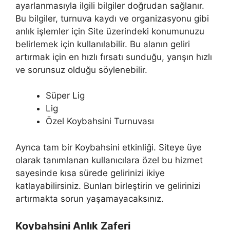
ayarlanmasıyla ilgili bilgiler doğrudan sağlanır.
Bu bilgiler, turnuva kaydı ve organizasyonu gibi
anlık işlemler için Site üzerindeki konumunuzu
belirlemek için kullanılabilir. Bu alanın geliri
artırmak için en hızlı fırsatı sunduğu, yarışın hızlı
ve sorunsuz olduğu söylenebilir.
Süper Lig
Lig
Özel Koybahsini Turnuvası
Ayrıca tam bir Koybahsini etkinliği. Siteye üye
olarak tanımlanan kullanıcılara özel bu hizmet
sayesinde kısa sürede gelirinizi ikiye
katlayabilirsiniz. Bunları birleştirin ve gelirinizi
artırmakta sorun yaşamayacaksınız.
Koybahsini Anlık Zaferi