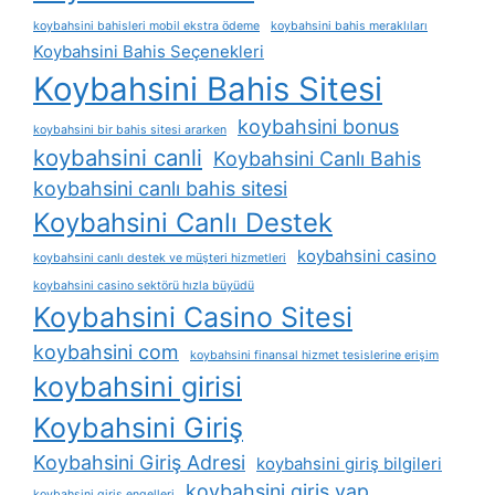
koybahsini bahisleri mobil ekstra ödeme
koybahsini bahis meraklıları
Koybahsini Bahis Seçenekleri
Koybahsini Bahis Sitesi
koybahsini bonus
koybahsini bir bahis sitesi ararken
koybahsini canli
Koybahsini Canlı Bahis
koybahsini canlı bahis sitesi
Koybahsini Canlı Destek
koybahsini casino
koybahsini canlı destek ve müşteri hizmetleri
koybahsini casino sektörü hızla büyüdü
Koybahsini Casino Sitesi
koybahsini com
koybahsini finansal hizmet tesislerine erişim
koybahsini girisi
Koybahsini Giriş
Koybahsini Giriş Adresi
koybahsini giriş bilgileri
koybahsini giriş yap
koybahsini giriş engelleri