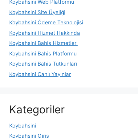
Koybahsini Web Platformu
Koybahsini Site Üyeliği
Koybahsini Ödeme Teknolojisi
Koybahsini Hizmet Hakkında
Koybahsini Bahis Hizmetleri
Koybahsini Bahis Platformu
Koybahsini Bahis Tutkunları
Koybahsini Canlı Yayınlar
Kategoriler
Koybahsini
Koybahsini Giriş