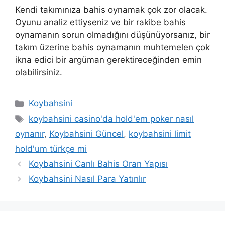
Kendi takımınıza bahis oynamak çok zor olacak.
Oyunu analiz ettiyseniz ve bir rakibe bahis
oynamanın sorun olmadığını düşünüyorsanız, bir
takım üzerine bahis oynamanın muhtemelen çok
ikna edici bir argüman gerektireceğinden emin
olabilirsiniz.
Kategoriler
Koybahsini
Etiketler
koybahsini casino'da hold'em poker nasıl
oynanır
,
Koybahsini Güncel
,
koybahsini limit
hold'um türkçe mi
Koybahsini Canlı Bahis Oran Yapısı
Koybahsini Nasıl Para Yatırılır