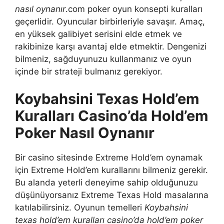
nasıl oynanır
.com poker oyun konsepti kuralları
geçerlidir. Oyuncular birbirleriyle savaşır. Amaç,
en yüksek galibiyet serisini elde etmek ve
rakibinize karşı avantaj elde etmektir. Dengenizi
bilmeniz, sağduyunuzu kullanmanız ve oyun
içinde bir strateji bulmanız gerekiyor.
Koybahsini Texas Hold’em
Kuralları Casino’da Hold’em
Poker Nasıl Oynanır
Bir casino sitesinde Extreme Hold’em oynamak
için Extreme Hold’em kurallarını bilmeniz gerekir.
Bu alanda yeterli deneyime sahip olduğunuzu
düşünüyorsanız Extreme Texas Hold masalarına
katılabilirsiniz. Oyunun temelleri
Koybahsini
texas hold’em kuralları casino’da hold’em poker