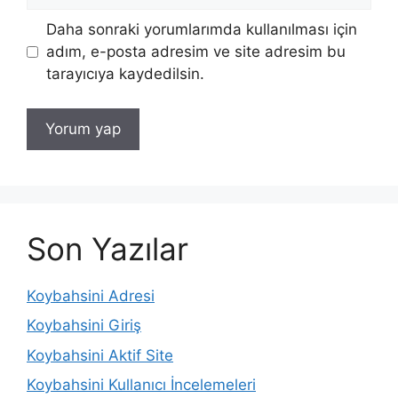
sitesi
Daha sonraki yorumlarımda kullanılması için
adım, e-posta adresim ve site adresim bu
tarayıcıya kaydedilsin.
Son Yazılar
Koybahsini Adresi
Koybahsini Giriş
Koybahsini Aktif Site
Koybahsini Kullanıcı İncelemeleri