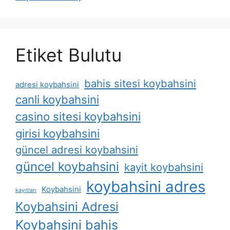
Etiket Bulutu
bahis sitesi koybahsini
adresi koybahsini
canli koybahsini
casino sitesi koybahsini
girisi koybahsini
güncel adresi koybahsini
güncel koybahsini
kayit koybahsini
koybahsini adres
Koybahsini
kayıtları
Koybahsini Adresi
Koybahsini bahis