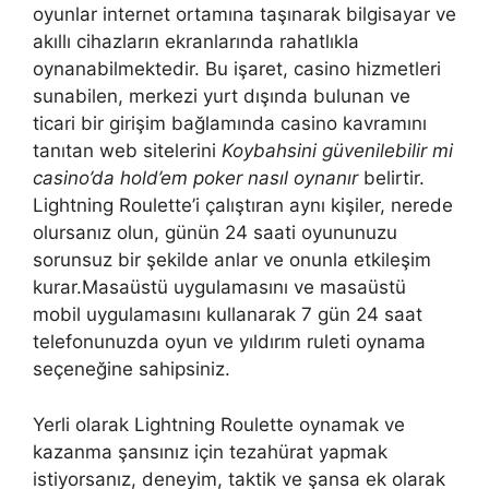
oyunlar internet ortamına taşınarak bilgisayar ve
akıllı cihazların ekranlarında rahatlıkla
oynanabilmektedir. Bu işaret, casino hizmetleri
sunabilen, merkezi yurt dışında bulunan ve
ticari bir girişim bağlamında casino kavramını
tanıtan web sitelerini
Koybahsini güvenilebilir mi
casino’da hold’em poker nasıl oynanır
belirtir.
Lightning Roulette’i çalıştıran aynı kişiler, nerede
olursanız olun, günün 24 saati oyununuzu
sorunsuz bir şekilde anlar ve onunla etkileşim
kurar.Masaüstü uygulamasını ve masaüstü
mobil uygulamasını kullanarak 7 gün 24 saat
telefonunuzda oyun ve yıldırım ruleti oynama
seçeneğine sahipsiniz.
Yerli olarak Lightning Roulette oynamak ve
kazanma şansınız için tezahürat yapmak
istiyorsanız, deneyim, taktik ve şansa ek olarak