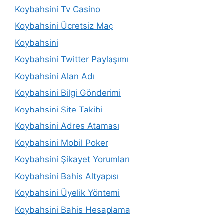
Koybahsini Tv Casino
Koybahsini Ücretsiz Maç
Koybahsini
Koybahsini Twitter Paylaşımı
Koybahsini Alan Adı
Koybahsini Bilgi Gönderimi
Koybahsini Site Takibi
Koybahsini Adres Ataması
Koybahsini Mobil Poker
Koybahsini Şikayet Yorumları
Koybahsini Bahis Altyapısı
Koybahsini Üyelik Yöntemi
Koybahsini Bahis Hesaplama