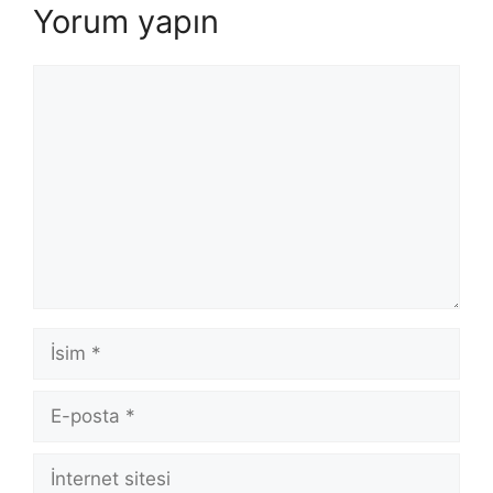
Yorum yapın
Yorum
İsim
E-
posta
İnternet