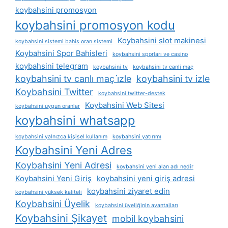
koybahsini promosyon
koybahsini promosyon kodu
Koybahsini slot makinesi
koybahsini sistemi bahis oran sistemi
Koybahsini Spor Bahisleri
koybahsini sporları ve casino
koybahsini telegram
koybahsini tv
koybahsini tv canli maç
koybahsini tv canlı maç i̇zle
koybahsini tv izle
Koybahsini Twitter
koybahsini twitter-destek
Koybahsini Web Sitesi
koybahsini uygun oranlar
koybahsini whatsapp
koybahsini yalnızca kişisel kullanım
koybahsini yatırımı
Koybahsini Yeni Adres
Koybahsini Yeni Adresi
koybahsini yeni alan adı nedir
Koybahsini Yeni Giriş
koybahsini yeni giriş adresi
koybahsini ziyaret edin
koybahsini yüksek kaliteli
Koybahsini Üyelik
koybahsini üyeliğinin avantajları
Koybahsini Şikayet
mobil koybahsini