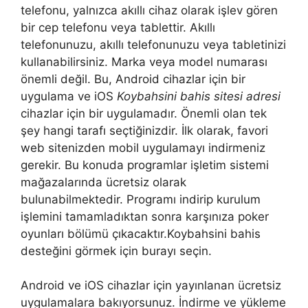
telefonu, yalnızca akıllı cihaz olarak işlev gören
bir cep telefonu veya tablettir. Akıllı
telefonunuzu, akıllı telefonunuzu veya tabletinizi
kullanabilirsiniz. Marka veya model numarası
önemli değil. Bu, Android cihazlar için bir
uygulama ve iOS
Koybahsini bahis sitesi adresi
cihazlar için bir uygulamadır. Önemli olan tek
şey hangi tarafı seçtiğinizdir. İlk olarak, favori
web sitenizden mobil uygulamayı indirmeniz
gerekir. Bu konuda programlar işletim sistemi
mağazalarında ücretsiz olarak
bulunabilmektedir. Programı indirip kurulum
işlemini tamamladıktan sonra karşınıza poker
oyunları bölümü çıkacaktır.Koybahsini bahis
desteğini görmek için burayı seçin.
Android ve iOS cihazlar için yayınlanan ücretsiz
uygulamalara bakıyorsunuz. İndirme ve yükleme