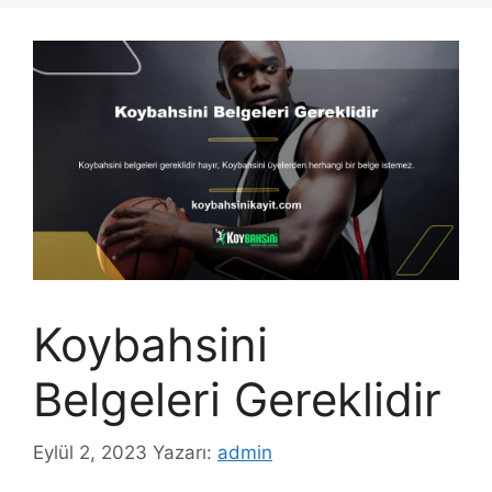
Koybahsini
Belgeleri Gereklidir
Eylül 2, 2023
Yazarı:
admin