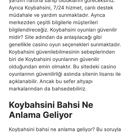
yardım hattına sahip olduklarını göreceksiniz.
Ayrıca Koybahsini, 7/24 hizmet, canlı destek
müdahale ve yardım sunmaktadır. Ayrıca
merkezden çeşitli bilgilerle müşterileri
bilgilendireceğiz. Koybahsini oyunları güvenilir
midir? Site adından da anlaşılacağı gibi
genellikle casino oyun seçenekleri sunmaktadır.
Koybahsini güvenilebilmesinin sebeplerinden
biri de Koybahsini oyunlarının güvenilir
olduğundan emin olmaktır. Bu sitedeki casino
oyunlarının güvenilirliği aslında sitenin lisansı ile
açıklanabilir. Ancak bu sefer altyapı
markalarından da bahsedebiliriz.
Koybahsini Bahsi Ne
Anlama Geliyor
Koybahsini bahsi ne anlama geliyor? Bu soruyla