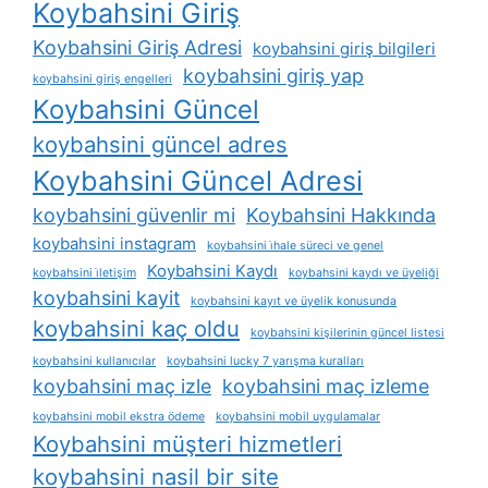
Koybahsini Giriş
Koybahsini Giriş Adresi
koybahsini giriş bilgileri
koybahsini giriş yap
koybahsini giriş engelleri
Koybahsini Güncel
koybahsini güncel adres
Koybahsini Güncel Adresi
koybahsini güvenlir mi
Koybahsini Hakkında
koybahsini instagram
koybahsini i̇hale süreci ve genel
Koybahsini Kaydı
koybahsini i̇letişim
koybahsini kaydı ve üyeliği
koybahsini kayit
koybahsini kayıt ve üyelik konusunda
koybahsini kaç oldu
koybahsini kişilerinin güncel listesi
koybahsini kullanıcılar
koybahsini lucky 7 yarışma kuralları
koybahsini maç izle
koybahsini maç izleme
koybahsini mobil ekstra ödeme
koybahsini mobil uygulamalar
Koybahsini müşteri hizmetleri
koybahsini nasil bir site