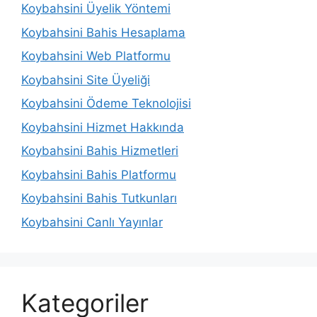
Koybahsini Üyelik Yöntemi
Koybahsini Bahis Hesaplama
Koybahsini Web Platformu
Koybahsini Site Üyeliği
Koybahsini Ödeme Teknolojisi
Koybahsini Hizmet Hakkında
Koybahsini Bahis Hizmetleri
Koybahsini Bahis Platformu
Koybahsini Bahis Tutkunları
Koybahsini Canlı Yayınlar
Kategoriler