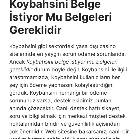
Koybahsini Belge
İstiyor Mu Belgeleri
Gereklidir
Koybahsini gibi sektördeki yasa dışı casino
sitelerinde en yaygın sorun ödeme sorunlarıdır.
Ancak
Koybahsini belge i̇stiyor mu belgeleri
gereklidir
durum böyle değil. Koybahsini ile ilgili
araştırmamızda, Koybahsini kullanıcıların her
şey için ödeme yapmasını kolaylaştırdığını
gördük. Koybahsini herhangi bir ödeme
sorununuz varsa, destek ekibimiz bunları
anında çözecektir. Canlı destek hattı şikayet,
soru ve bilgi almak için merkezi müşteri destek
noktalarından biridir ve güvenilirlik açısından
çok önemlidir. Web sitesine bakarsanız, canlı bir