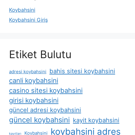
Koybahsini
Koybahsini Giriş
Etiket Bulutu
bahis sitesi koybahsini
adresi koybahsini
canli koybahsini
casino sitesi koybahsini
girisi koybahsini
güncel adresi koybahsini
güncel koybahsini
kayit koybahsini
koybahsini adres
Koybahsini
kayıtları