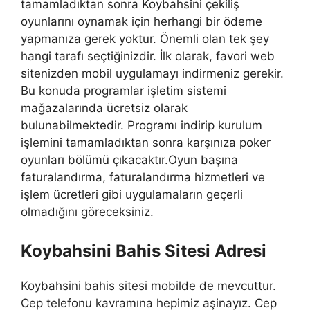
tamamladıktan sonra Koybahsini çekiliş
oyunlarını oynamak için herhangi bir ödeme
yapmanıza gerek yoktur. Önemli olan tek şey
hangi tarafı seçtiğinizdir. İlk olarak, favori web
sitenizden mobil uygulamayı indirmeniz gerekir.
Bu konuda programlar işletim sistemi
mağazalarında ücretsiz olarak
bulunabilmektedir. Programı indirip kurulum
işlemini tamamladıktan sonra karşınıza poker
oyunları bölümü çıkacaktır.Oyun başına
faturalandırma, faturalandırma hizmetleri ve
işlem ücretleri gibi uygulamaların geçerli
olmadığını göreceksiniz.
Koybahsini Bahis Sitesi Adresi
Koybahsini bahis sitesi mobilde de mevcuttur.
Cep telefonu kavramına hepimiz aşinayız. Cep