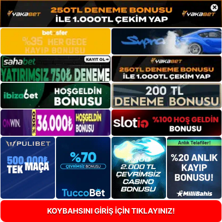
×
KOYBAHSINI GİRİŞ İÇİN TIKLAYINIZ!