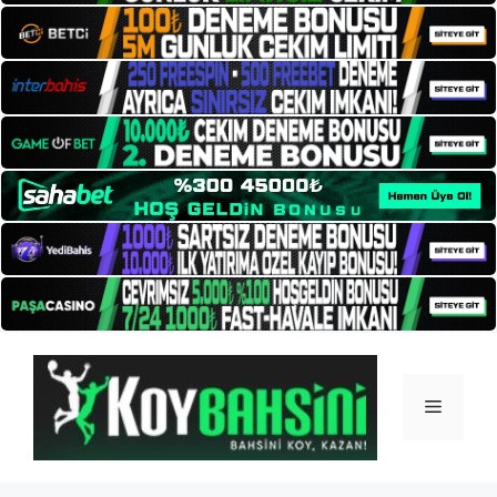
İçeriğe
atla
Menü