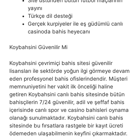
Site üstünden bütün futbol maçlarının
yayını
Türkçe dil desteği
Gerçek kurpiyeler ile eş güdümlü canlı
casinoda bahis heyecanı
Koybahsini Güvenilir Mi
Koybahsini çevrimiçi bahis sitesi güvenilir
lisansları ile sektörde yoğun ilgi görmeye devam
eden profesyonel bahis ofislerindendir. Müşteri
memnuniyetini her vakit ilk önceliği haline
getiren Koybahsini canlı bahis sitesinde bütün
bahisçilerin 7/24 güvenilir, adil ve şeffaf bahis
içerisinde canlı spor ve casino bahisleri oynama
olanağı sunulmaktadır. Koybahsini canlı bahis
sitesinde bu fırsatlara rastgele bir kayıt ücreti
ödemeden ulaşabilmenin keyfini çıkarmaktadır.