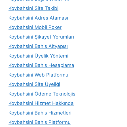
Koybahsini Site Takibi
Koybahsini Adres Ataması
Koybahsini Mobil Poker
Koybahsini Şikayet Yorumları
Koybahsini Bahis Altyapısı
Koybahsini Üyelik Yöntemi
Koybahsini Bahis Hesaplama
Koybahsini Web Platformu
Koybahsini Site Üyeliği
Koybahsini Ödeme Teknolojisi
Koybahsini Hizmet Hakkında
Koybahsini Bahis Hizmetleri
Koybahsini Bahis Platformu