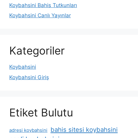
Koybahsini Bahis Tutkunları
Koybahsini Canlı Yayınlar
Kategoriler
Koybahsini
Koybahsini Giriş
Etiket Bulutu
bahis sitesi koybahsini
adresi koybahsini