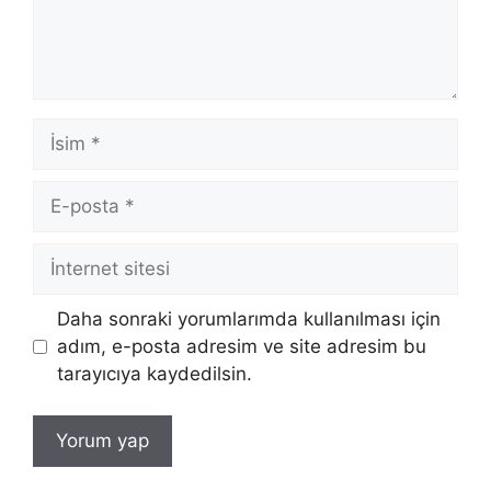
İsim
E-
posta
İnternet
sitesi
Daha sonraki yorumlarımda kullanılması için
adım, e-posta adresim ve site adresim bu
tarayıcıya kaydedilsin.