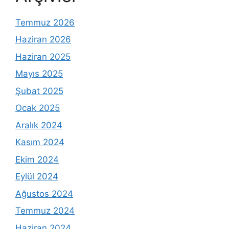
Temmuz 2026
Haziran 2026
Haziran 2025
Mayıs 2025
Şubat 2025
Ocak 2025
Aralık 2024
Kasım 2024
Ekim 2024
Eylül 2024
Ağustos 2024
Temmuz 2024
Haziran 2024