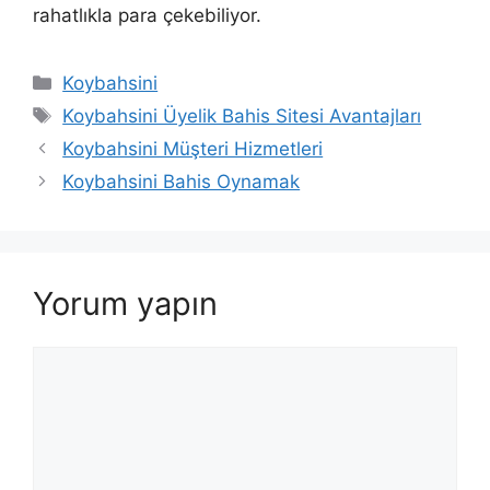
rahatlıkla para çekebiliyor.
Kategoriler
Koybahsini
Etiketler
Koybahsini Üyelik Bahis Sitesi Avantajları
Koybahsini Müşteri Hizmetleri
Koybahsini Bahis Oynamak
Yorum yapın
Yorum