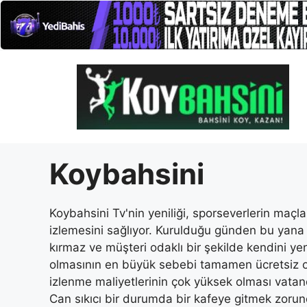
İçeriğe
atla
Koybahsini
Koybahsini Tv'nin yeniliği, sporseverlerin maçla
izlemesini sağlıyor. Kurulduğu günden bu yana ka
kırmaz ve müşteri odaklı bir şekilde kendini ye
olmasının en büyük sebebi tamamen ücretsiz olm
izlenme maliyetlerinin çok yüksek olması vata
Can sıkıcı bir durumda bir kafeye gitmek zoru