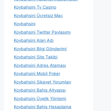
Koybahsini Tv Casino
Koybahsini Ücretsiz Maç
Koybahsini
Koybahsini Twitter Paylaşımı
Koybahsini Alan Adı
Koybahsini Bilgi Gönderimi
Koybahsini Site Takibi
Koybahsini Adres Ataması
Koybahsini Mobil Poker
Koybahsini Şikayet Yorumları
Koybahsini Bahis Altyapısı
Koybahsini Üyelik Yöntemi
Koybahsini Bahis Hesaplama