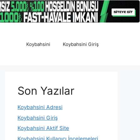
Koybahsini
Koybahsini Giriş
Son Yazılar
Koybahsini Adresi
Koybahsini Giriş
Koybahsini Aktif Site
Koybahsini Kullanıcı İncelemeleri