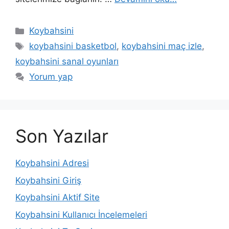
Kategoriler
Koybahsini
Etiketler
koybahsini basketbol
,
koybahsini maç izle
,
koybahsini sanal oyunları
Yorum yap
Son Yazılar
Koybahsini Adresi
Koybahsini Giriş
Koybahsini Aktif Site
Koybahsini Kullanıcı İncelemeleri