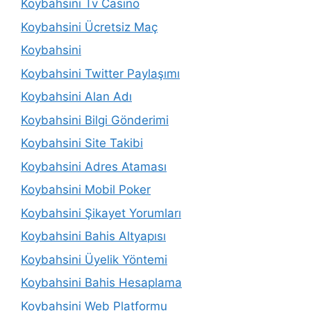
Koybahsini Tv Casino
Koybahsini Ücretsiz Maç
Koybahsini
Koybahsini Twitter Paylaşımı
Koybahsini Alan Adı
Koybahsini Bilgi Gönderimi
Koybahsini Site Takibi
Koybahsini Adres Ataması
Koybahsini Mobil Poker
Koybahsini Şikayet Yorumları
Koybahsini Bahis Altyapısı
Koybahsini Üyelik Yöntemi
Koybahsini Bahis Hesaplama
Koybahsini Web Platformu