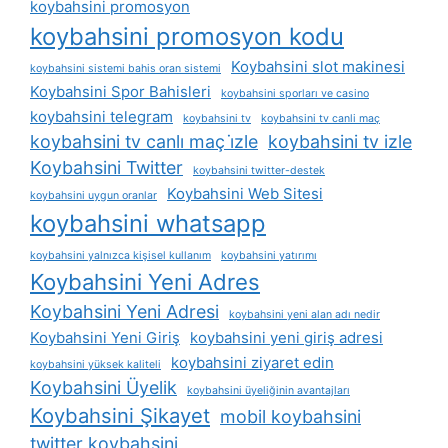
koybahsini promosyon
koybahsini promosyon kodu
Koybahsini slot makinesi
koybahsini sistemi bahis oran sistemi
Koybahsini Spor Bahisleri
koybahsini sporları ve casino
koybahsini telegram
koybahsini tv
koybahsini tv canli maç
koybahsini tv canlı maç i̇zle
koybahsini tv izle
Koybahsini Twitter
koybahsini twitter-destek
Koybahsini Web Sitesi
koybahsini uygun oranlar
koybahsini whatsapp
koybahsini yalnızca kişisel kullanım
koybahsini yatırımı
Koybahsini Yeni Adres
Koybahsini Yeni Adresi
koybahsini yeni alan adı nedir
Koybahsini Yeni Giriş
koybahsini yeni giriş adresi
koybahsini ziyaret edin
koybahsini yüksek kaliteli
Koybahsini Üyelik
koybahsini üyeliğinin avantajları
Koybahsini Şikayet
mobil koybahsini
twitter koybahsini