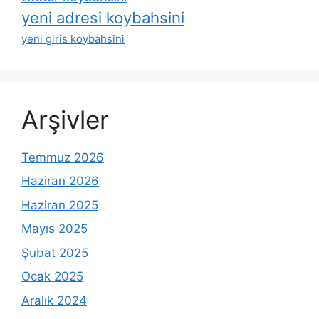
yeni adresi koybahsini
yeni giris koybahsini
Arşivler
Temmuz 2026
Haziran 2026
Haziran 2025
Mayıs 2025
Şubat 2025
Ocak 2025
Aralık 2024