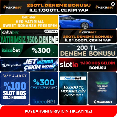
×
KOYBAHSINI GİRİŞ İÇİN TIKLAYINIZ!