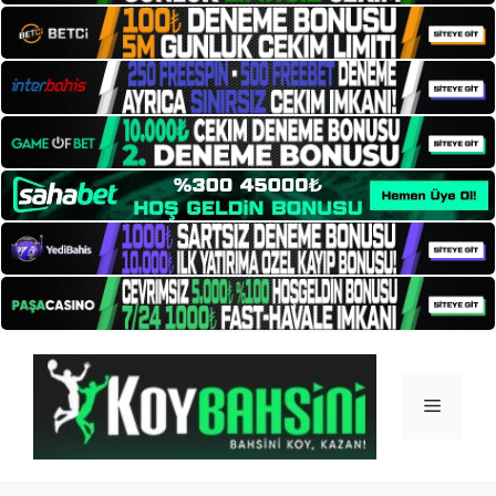
İçeriğe
atla
Menü