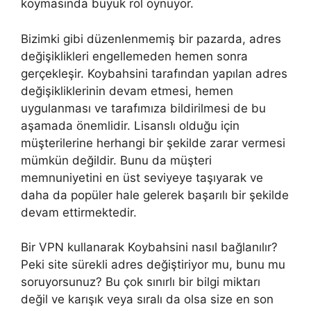
koymasında büyük rol oynuyor.
Bizimki gibi düzenlenmemiş bir pazarda, adres
değişiklikleri engellemeden hemen sonra
gerçekleşir. Koybahsini tarafından yapılan adres
değişikliklerinin devam etmesi, hemen
uygulanması ve tarafımıza bildirilmesi de bu
aşamada önemlidir. Lisanslı olduğu için
müşterilerine herhangi bir şekilde zarar vermesi
mümkün değildir. Bunu da müşteri
memnuniyetini en üst seviyeye taşıyarak ve
daha da popüler hale gelerek başarılı bir şekilde
devam ettirmektedir.
Bir VPN kullanarak Koybahsini nasıl bağlanılır?
Peki site sürekli adres değiştiriyor mu, bunu mu
soruyorsunuz? Bu çok sınırlı bir bilgi miktarı
değil ve karışık veya sıralı da olsa size en son