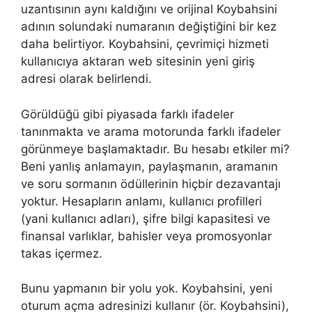
uzantısının aynı kaldığını ve orijinal Koybahsini
adının solundaki numaranın değiştiğini bir kez
daha belirtiyor. Koybahsini, çevrimiçi hizmeti
kullanıcıya aktaran web sitesinin yeni giriş
adresi olarak belirlendi.
Görüldüğü gibi piyasada farklı ifadeler
tanınmakta ve arama motorunda farklı ifadeler
görünmeye başlamaktadır. Bu hesabı etkiler mi?
Beni yanlış anlamayın, paylaşmanın, aramanın
ve soru sormanın ödüllerinin hiçbir dezavantajı
yoktur. Hesapların anlamı, kullanıcı profilleri
(yani kullanıcı adları), şifre bilgi kapasitesi ve
finansal varlıklar, bahisler veya promosyonlar
takas içermez.
Bunu yapmanın bir yolu yok. Koybahsini, yeni
oturum açma adresinizi kullanır (ör. Koybahsini),