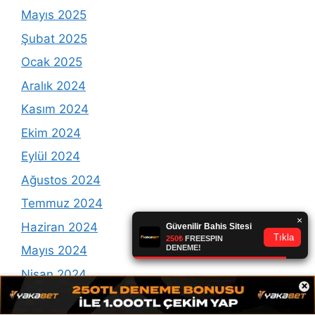
Mayıs 2025
Şubat 2025
Ocak 2025
Aralık 2024
Kasım 2024
Ekim 2024
Eylül 2024
Ağustos 2024
Temmuz 2024
Haziran 2024
Mayıs 2024
Nisan 2024
×
Mart 2024