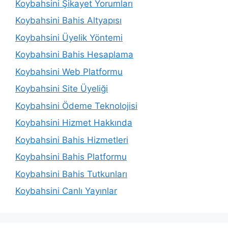
Koybahsini Şikayet Yorumları
Koybahsini Bahis Altyapısı
Koybahsini Üyelik Yöntemi
Koybahsini Bahis Hesaplama
Koybahsini Web Platformu
Koybahsini Site Üyeliği
Koybahsini Ödeme Teknolojisi
Koybahsini Hizmet Hakkında
Koybahsini Bahis Hizmetleri
Koybahsini Bahis Platformu
Koybahsini Bahis Tutkunları
Koybahsini Canlı Yayınlar