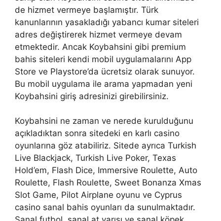
de hizmet vermeye başlamıştır. Türk
kanunlarının yasakladığı yabancı kumar siteleri
adres değiştirerek hizmet vermeye devam
etmektedir. Ancak Koybahsini gibi premium
bahis siteleri kendi mobil uygulamalarını App
Store ve Playstore’da ücretsiz olarak sunuyor.
Bu mobil uygulama ile arama yapmadan yeni
Koybahsini giriş adresinizi girebilirsiniz.
Koybahsini ne zaman ve nerede kurulduğunu
açıkladıktan sonra sitedeki en karlı casino
oyunlarına göz atabiliriz. Sitede ayrıca Turkish
Live Blackjack, Turkish Live Poker, Texas
Hold’em, Flash Dice, Immersive Roulette, Auto
Roulette, Flash Roulette, Sweet Bonanza Xmas
Slot Game, Pilot Airplane oyunu ve Cyprus
casino sanal bahis oyunları da sunulmaktadır.
Sanal futbol, ​​sanal at yarışı ve sanal köpek