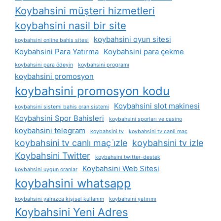
Koybahsini müşteri hizmetleri
koybahsini nasil bir site
koybahsini oyun sitesi
koybahsini online bahis sitesi
Koybahsini Para Yatırma
Koybahsini para çekme
koybahsini para ödeyin
koybahsini programı
koybahsini promosyon
koybahsini promosyon kodu
Koybahsini slot makinesi
koybahsini sistemi bahis oran sistemi
Koybahsini Spor Bahisleri
koybahsini sporları ve casino
koybahsini telegram
koybahsini tv
koybahsini tv canli maç
koybahsini tv canlı maç i̇zle
koybahsini tv izle
Koybahsini Twitter
koybahsini twitter-destek
Koybahsini Web Sitesi
koybahsini uygun oranlar
koybahsini whatsapp
koybahsini yalnızca kişisel kullanım
koybahsini yatırımı
Koybahsini Yeni Adres